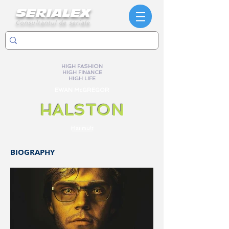
SERIALEX
Consultantul de seriale
HIGH FASHION
HIGH FINANCE
HIGH LIFE
EWAN McGREGOR
HALSTON
Mai mult
BIOGRAPHY