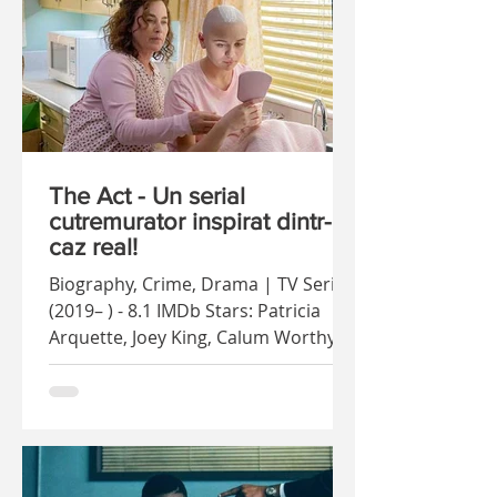
The Act - Un serial
cutremurator inspirat dintr-un
caz real!
Biography, Crime, Drama | TV Series
(2019– ) - 8.1 IMDb Stars: Patricia
Arquette, Joey King, Calum Worthy La
un an dupa ce rupt audienta...