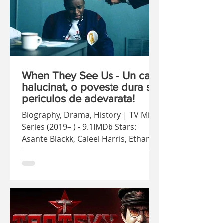
When They See Us - Un caz
halucinat, o poveste dura si
periculos de adevarata!
Biography, Drama, History | TV Mini-
Series (2019– ) - 9.1IMDb Stars:
Asante Blackk, Caleel Harris, Ethan
Herisse Mi-a fost foarte greu sa...