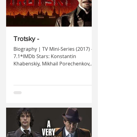
Trotsky -
Biography | TV Mini-Series (2017) -
7.1*IMDb Stars: Konstantin
Khabenskiy, Mikhail Porechenkov,
Max Matveev Mi-a placut
intotdeauna...