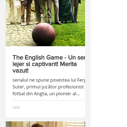
The English Game - Un serial
lejer si captivant! Merita
vazut!
serialul ne spune povestea lui Fergis
Suter, primul jucător profesionist de
fotbal din Anglia, un pionier al
fotbalului englez şi considerat