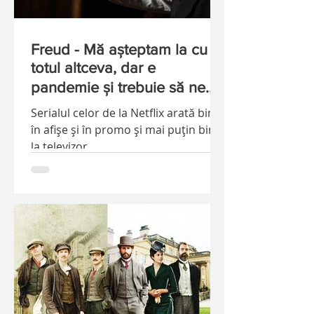
Freud - Mă aşteptam la cu
totul altceva, dar e
pandemie şi trebuie să ne
mulţumim cu ce avem.
Serialul celor de la Netflix arată bine
în afişe şi în promo şi mai puţin bine
la televizor.