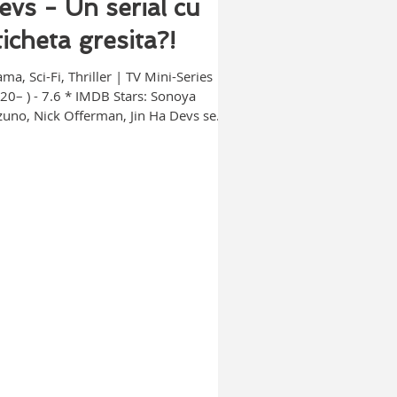
evs - Un serial cu
ticheta gresita?!
ma, Sci-Fi, Thriller | TV Mini-Series
20– ) - 7.6 * IMDB Stars: Sonoya
uno, Nick Offerman, Jin Ha Devs se
a un serial...