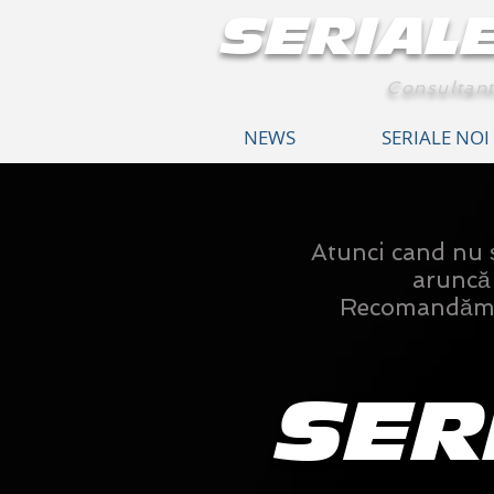
SERIAL
Consultant
NEWS
SERIALE NOI
Atunci cand nu ști
aruncă o
Recomandăm n
SER