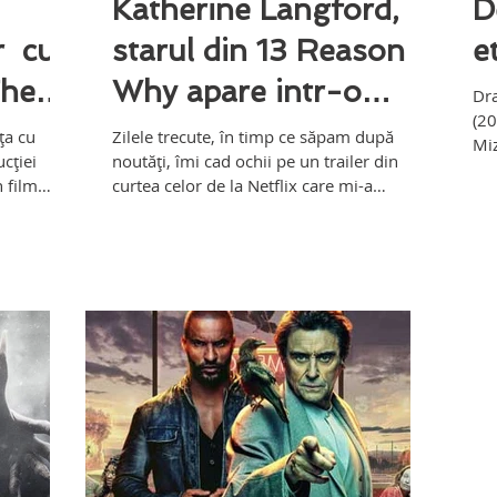
Katherine Langford,
D
r cu
starul din 13 Reason
e
The
Why apare intr-o
Dra
(20
igin,
noua poveste cu
ţa cu
Zilele trecute, în timp ce săpam după
Miz
cţiei
noutăţi, îmi cad ochii pe un trailer din
vrajitori!
vre
 film
curtea celor de la Netflix care mi-a
redeschis apetitul...