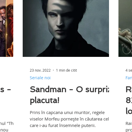
23 nov. 2022
1 min de citit
4 s
Seriale noi
Fan
s -
Sandman - O surpriza
R
placuta!
8
l
Prins în capcana unui muritor, regele
viselor Morfeu pornește în căutarea celor
mul "The
Raised
care i-au furat însemnele puterii.
 nou
pro