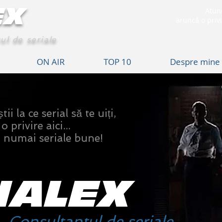
EX
Atunc
aruncă o privi
ul de seriale
ON AIR
TOP 10
Despre mine
i la ce serial să te uiți,
 privire aici...
umai seriale bune!
IALEX
Consultantul de seriale