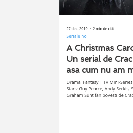
27 dec. 2019
2 min de citit
Seriale noi
A Christmas Caro
Un serial de Crac
asa cum nu am m
vazut!
Drama, Fantasy | TV Mini-Series
Stars: Guy Pearce, Andy Serkis, 
Graham Sunt fan povesti de Crăci
fiecare an...