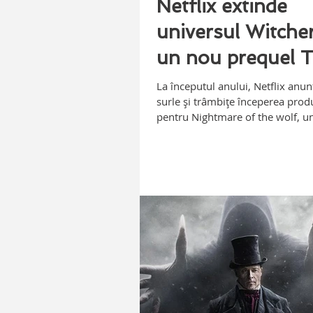
Netflix extinde
universul Witche
un nou prequel 
Witcher Blood Or
La începutul anului, Netflix anun
surle şi trâmbiţe începerea produ
pentru Nightmare of the wolf, un
animat menit să...