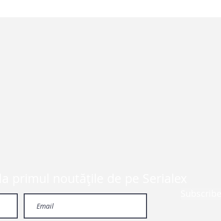
la primul noutățile de pe Serialex
Subscrib