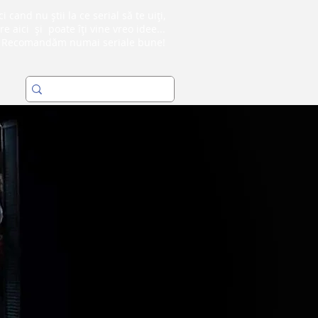
i cand nu știi la ce serial să te uiți,
re aici și poate îți vine vreo idee...
Recomandăm numai seriale bune!