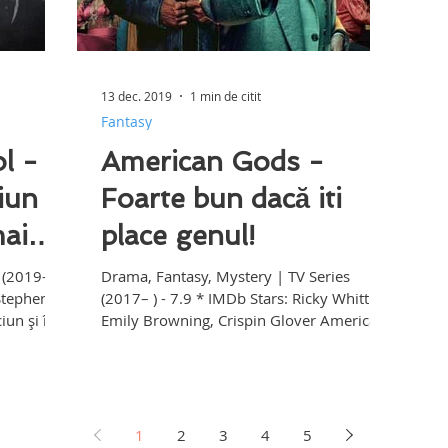
13 dec. 2019
1 min de citit
Fantasy
l -
American Gods -
iun
Foarte bun dacă iti
ai
place genul!
 (2019– )
Drama, Fantasy, Mystery | TV Series
Stephen
(2017– ) - 7.9 * IMDb Stars: Ricky Whittle,
un şi în
Emily Browning, Crispin Glover American
Gods - Zeii...
1
2
3
4
5