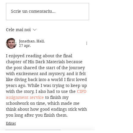
Scrie un comentariu...
Sandman - O surpriza
The Wheel of 
placuta!
Fratia Inelului 
intoarce!
Cele mai noi
Jonathan. Hall.
27 apr.
I enjoyed reading about the final 
chapter of His Dark Materials because 
the post shared the start of the journey 
with excitement and mystery, and it felt 
like diving back into a world I first loved 
years ago. While I was trying to keep up 
with the story, I also had to use the 
CIPD 
assignment service
 to finish my 
schoolwork on time, which made me 
think about how good endings stick with 
you long after you finish them.
Editat
Apreciază
Răspunde