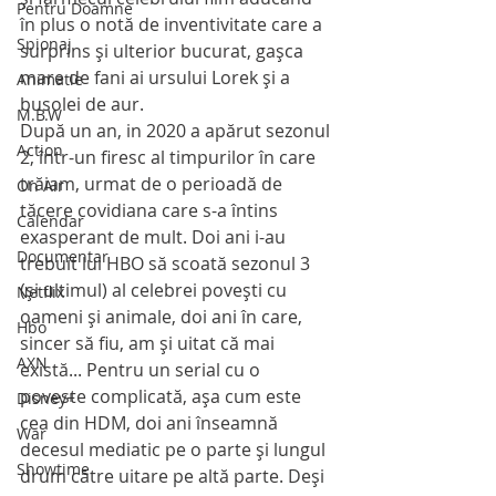
Pentru Doamne
în plus o notă de inventivitate care a 
Spionaj
surprins şi ulterior bucurat, gaşca 
mare de fani ai ursului Lorek şi a 
Animatie
busolei de aur.
M.B.W
După un an, in 2020 a apărut sezonul 
Action
2, într-un firesc al timpurilor în care 
trăiam, urmat de o perioadă de 
On Air
tăcere covidiana care s-a întins 
Calendar
exasperant de mult. Doi ani i-au 
Documentar
trebuit lui HBO să scoată sezonul 3 
(şi ultimul) al celebrei poveşti cu 
Netflix
oameni şi animale, doi ani în care, 
Hbo
sincer să fiu, am şi uitat că mai 
AXN
există... Pentru un serial cu o 
poveste complicată, aşa cum este 
Disney+
cea din HDM, doi ani înseamnă 
War
decesul mediatic pe o parte şi lungul 
Showtime
drum către uitare pe altă parte. Deşi 