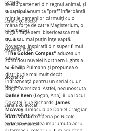
Comedy
aveau parteneri din regnul animal, şi 
o particulă numită "praf" înfierbântă 
Most popular
minţile oamenilor cârmuiţi cu o 
Seriale cu doctori
mână forţe de către Magisterium, o 
Superheroes
organizaţie semi bisericeasca mai 
mult sau mai puţin înţeleaptă.
My pics
Povestea, inspirată din super filmul 
Alegerile mele
"The Golden Compas"
 aducea un 
Politiste
suflu nou nuvelei Northern Lights a 
lui Phillip Pulmann şi propunea o 
Romance
distribuţie mai mult decât 
Biografice
îndrăzneaţă pentru un serial cu un 
Mystery
buget oversized. Astfel, necunoscută 
Dafne Keen
 (Logan, Ana), îi lua locul 
Istorice
Dakotei Blue Richards. 
James 
Seriale cu avocati
McAvoy
 îl înlocuia pe Daniel Craig iar 
Serialex Recomanda
Ruth Wilson
 o speria pe Nicole 
Kidman. Povestea împrumuta aerul 
Seriale Romanesti
şi farmecul celebrului film aducând 