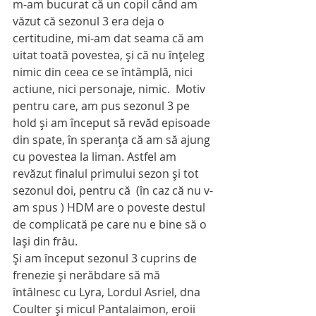
m-am bucurat că un copil când am 
văzut că sezonul 3 era deja o 
certitudine, mi-am dat seama că am 
uitat toată povestea, şi că nu înţeleg 
nimic din ceea ce se întâmplă, nici 
actiune, nici personaje, nimic.  Motiv 
pentru care, am pus sezonul 3 pe 
hold şi am început să revăd episoade 
din spate, în speranţa că am să ajung 
cu povestea la liman. Astfel am 
revăzut finalul primului sezon şi tot 
sezonul doi, pentru că  (în caz că nu v-
am spus ) HDM are o poveste destul 
de complicată pe care nu e bine să o 
laşi din frâu.
Şi am început sezonul 3 cuprins de 
frenezie şi nerăbdare să mă 
întâlnesc cu Lyra, Lordul Asriel, dna 
Coulter şi micul Pantalaimon, eroii 