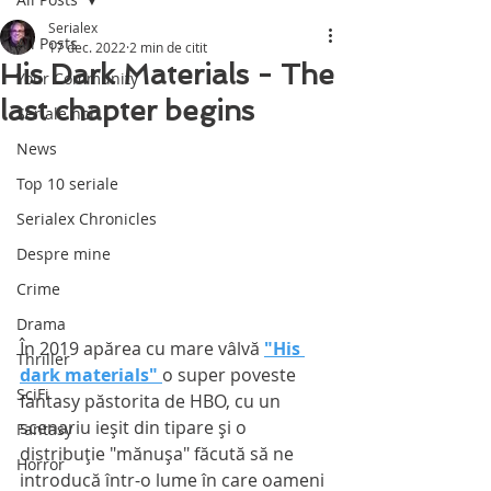
Serialex
All Posts
17 dec. 2022
2 min de citit
His Dark Materials - The
Your Community
last chapter begins
Seriale noi
News
Top 10 seriale
Serialex Chronicles
Despre mine
Crime
Drama
În 2019 apărea cu mare vâlvă 
"His 
Thriller
dark materials" 
o super poveste 
SciFi
fantasy păstorita de HBO, cu un 
scenariu ieşit din tipare şi o 
Fantasy
distribuţie "mănuşa" făcută să ne 
Horror
introducă într-o lume în care oameni 