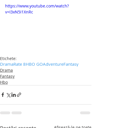
https://www.youtube.com/watch?
v=I3xN5I1XnRc
Etichete:
Drama
Rate 8
HBO GO
Adventure
Fantasy
Drama
Fantasy
Hbo
Postări recente
Afișează-le pe toate