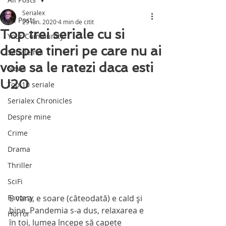
Serialex
All Posts
29 iun. 2020
4 min de citit
Top trei seriale cu si
Your Community
despre tineri pe care nu ai
Seriale noi
voie sa le ratezi daca esti
News
U20
Top 10 seriale
Serialex Chronicles
Despre mine
Crime
Drama
Thriller
SciFi
E vara, e soare (câteodată) e cald şi 
Fantasy
bine. Pandemia s-a dus, relaxarea e 
Horror
în toi, lumea începe să capete 