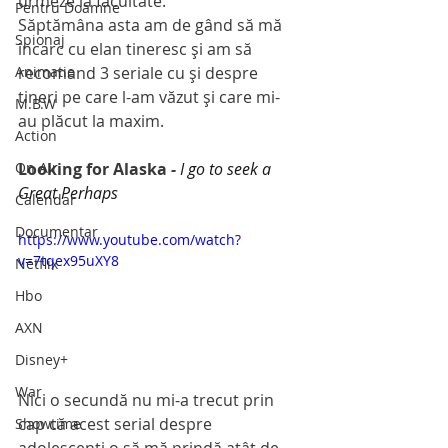
urmeze la facultate.
Pentru Doamne
Săptămâna asta am de gând să mă 
Spionaj
încarc cu elan tineresc şi am să 
recomand 3 seriale cu şi despre 
Animatie
tineri pe care l-am văzut şi care mi-
M.B.W
au plăcut la maxim.
Action
Looking for Alaska 
- 
I go to seek a 
On Air
Great Perhaps
Calendar
Documentar
https://www.youtube.com/watch?
v=7tqex95uXY8
Netflix
Hbo
AXN
Disney+
War
Nici o secundă nu mi-a trecut prin 
cap că acest serial despre 
Showtime