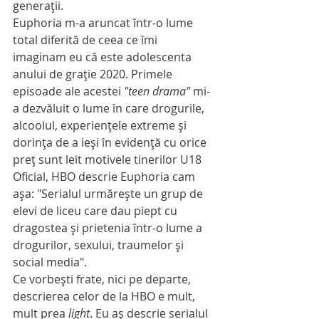
generaţii.
Euphoria m-a aruncat într-o lume 
total diferită de ceea ce îmi 
imaginam eu că este adolescenta 
anului de graţie 2020. Primele 
episoade ale acestei 
"teen drama" 
mi-
a dezvăluit o lume în care drogurile, 
alcoolul, experienţele extreme şi 
dorinţa de a ieşi în evidenţă cu orice 
preţ sunt leit motivele tinerilor U18
Oficial, HBO descrie Euphoria cam 
aşa: "Serialul urmărește un grup de 
elevi de liceu care dau piept cu 
dragostea și prietenia într-o lume a 
drogurilor, sexului, traumelor și 
social media".
Ce vorbeşti frate, nici pe departe, 
descrierea celor de la HBO e mult, 
mult prea 
light
. Eu aş descrie serialul 