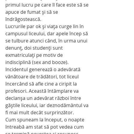
primul lucru pe care îl face este să se 
apuce de fumat și să se 
îndrăgostească.
Lucrurile par ok şi viața curge lin în 
campusul liceului, dar apele încep să 
se tulbure atunci când, în urma unui 
denunţ, doi studenți sunt 
exmatriculați pe motiv de 
indisciplină (sex and booze). 
Incidentul generează o adevărată 
vânătoare de trădători, tot liceul 
încercând să afle cine a ciripit la 
profesori. Această întâmplare va 
declanșa un adevărat război între 
găștile liceului, iar deznodământul va 
fi mai mult decât surprinzător.
Cum spuneam la început, o noapte 
întreabă am stat să pot vedea cum 