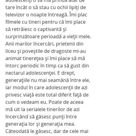
adolescenți o să mă prindă atât de 
tare încât o să stau cu ochii lipiți de 
televizor o noapte întreagă. Îmi plac 
filmele cu tineri pentru că îmi place 
să retrăiesc o captivantă și 
surprinzătoare perioadă a vieții mele.
Anii marilor încercări, prietenii din 
liceu şi poveștile de dragoste mi-au 
animat tinerețea și îmi place să mă 
întorc periodic în timp ca să gust din 
nectarul adolescenței. E drept, 
generațiile nu mai seamănă între ele, 
iar modul în care adolescenţii de azi 
privesc viață este total diferit față de 
cum o vedeam eu. Poate de aceea 
mă uit la serialele tinerilor de azi 
încercând să găsesc punți între 
generația lor și generația mea. 
Câteodată le găsesc, dar de cele mai 