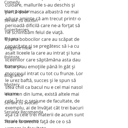
Comedy
culoare, mallurile s-au deschis şi 
parcă doar masca albastră ne mai 
Most popular
aduce aminte că am trecut printr-o 
Seriale cu doctori
perioadă dificilă care ne-a forţat să 
Superheroes
ne schimbăm felul de viaţă.
E luna bobocilor care au scăpat de 
My pics
capacitate şi se pregătesc să i-a cu 
Alegerile mele
asalt liceele la care au intrat şi luna 
Politiste
liceenilor care săptămâna asta dau 
bacu şi au emoţiile până în gât şi 
Romance
morcovul intrat cu tot cu frunze. Lor 
Biografice
le urez baftă, succes şi le spun să 
Mystery
stea chill ca bacul nu e cel mai nasol 
examen din lume, există altele mai 
Istorice
rele. Într-o sesiune de facultate, de 
Seriale cu avocati
exemplu, ai de învăţat cât trei bacuri 
Serialex Recomanda
aşa că cele trei materii de acum sunt 
floare la ureche faţă de ce o să 
Seriale Romanesti