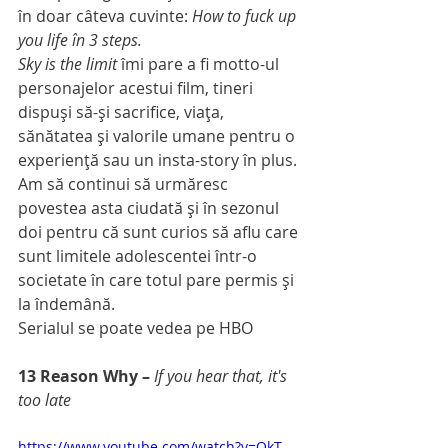
în doar câteva cuvinte: 
How to fuck up 
you life în 3 steps.
Sky is the limit
 îmi pare a fi motto-ul 
personajelor acestui film, tineri 
dispuşi să-şi sacrifice, viaţa, 
sănătatea şi valorile umane pentru o 
experienţă sau un insta-story în plus. 
Am să continui să urmăresc 
povestea asta ciudată şi în sezonul 
doi pentru că sunt curios să aflu care 
sunt limitele adolescentei într-o 
societate în care totul pare permis şi 
la îndemână.
Serialul se poate vedea pe HBO
13 Reason Why – 
If you hear that, it's 
too late
https://www.youtube.com/watch?v=QkT-