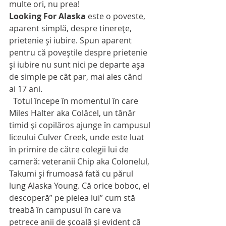
multe ori, nu prea!
Looking For Alaska
 este o poveste, 
aparent simplă, despre tinerețe, 
prietenie și iubire. Spun aparent 
pentru că poveștile despre prietenie 
şi iubire nu sunt nici pe departe aşa 
de simple pe cât par, mai ales când 
ai 17 ani.
Totul începe în momentul în care 
Miles Halter aka Colăcel, un tânăr 
timid și copilăros ajunge în campusul 
liceului Culver Creek, unde este luat 
în primire de către colegii lui de 
cameră: veteranii Chip aka Colonelul, 
Takumi și frumoasă fată cu părul 
lung Alaska Young. Că orice boboc, el 
descoperă” pe pielea lui” cum stă 
treabă în campusul în care va 
petrece anii de școală și evident că 