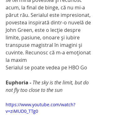
se termină povestea și recunosc 
acum, la final de binge, că nu mi-a 
părut rău. Serialul este impresionat, 
povestea inspirată dintr-o nuvelă de 
John Green, este o lecție despre 
limite, pasiune, onoare și iubire 
transpuse magistral în imagini și 
cuvinte. Recunosc că m-a emoţionat 
la maxim
Serialul se poate vedea pe HBO Go
Euphoria - 
The sky is the limit, but do 
not fly too close to the sun
https://www.youtube.com/watch?
v=ziMUD0_TTg0