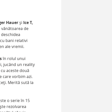
ger Hauer
 şi 
Ice T,
- vânătoarea de 
l deschidea 
cu bani relativi 
en ale vremii.
s
 în rolul unui 
i, jucând un reality 
t cu aceste două 
e care vorbim azi. 
ţi. Merită sută la 
este o serie în 15 
ște rezolvarea 