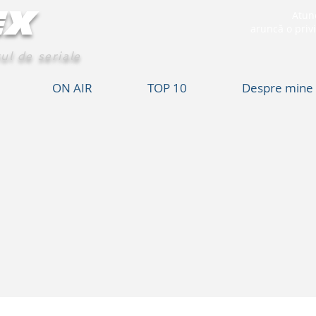
EX
Atunc
aruncă o privi
ul de seriale
ON AIR
TOP 10
Despre mine