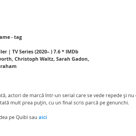
ame - tag
ler | TV Series (2020– ) 7.6 * IMDb
orth, Christoph Waltz, Sarah Gadon, 
Abraham
ntă, actori de marcă într-un serial care se vede repede şi nu
tată mult prea puţin, cu un final scris parcă pe genunchi.
edea pe Quibi sau 
aici