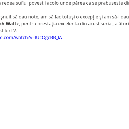
 redea suflul povestii acolo unde părea ca se prabuseste din
ph Waltz,
 pentru prestaţia excelenta din acest serial, alătu
tilorTV.
be.com/watch?v=lUcOgcBB_IA