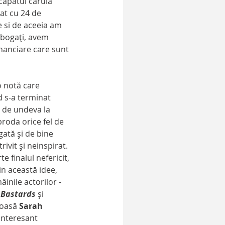
capătul căruia 
at cu 24 de 
 si de aceeia am 
 bogaţi, avem 
nanciare care sunt 
d s-a terminat 
t de undeva la 
broda orice fel de 
gată şi de bine 
rivit şi neinspirat.
e finalul nefericit, 
n această idee, 
inile actorilor - 
 Bastards
 şi 
moasă 
Sarah 
interesant 