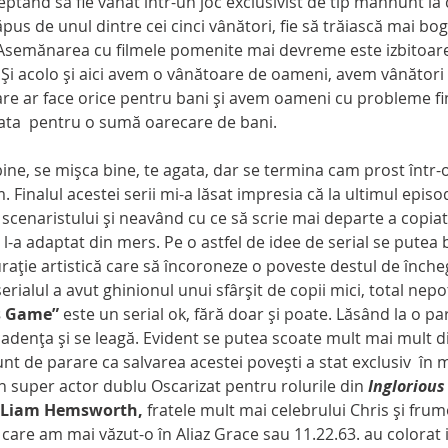
ptand să fie vânat într-un joc exclusivist de tip manhunt la 
pus de unul dintre cei cinci vânători, fie să trăiască mai bog
 Asemănarea cu filmele pomenite mai devreme este izbitoare
e. Şi acolo şi aici avem o vânătoare de oameni, avem vânători
 care ar face orice pentru bani şi avem oameni cu probleme fi
viata  pentru o sumă oarecare de bani.
inalul acestei serii mi-a lăsat impresia că la ultimul episo
  scenaristului şi neavând cu ce să scrie mai departe a copia
i l-a adaptat din mers. Pe o astfel de idee de serial se putea 
guraţie artistică care să încoroneze o poveste destul de înche
erialul a avut ghinionul unui sfârşit de copii mici, total nepot
s Game”
 este un serial ok, fără doar şi poate. Lăsând la o part
adenţa şi se leagă. Evident se putea scoate mult mai mult di
unt de parare ca salvarea acestei poveşti a stat exclusiv  în mâ
un super actor dublu Oscarizat pentru rolurile din 
Inglorious
Liam Hemsworth,
 fratele mult mai celebrului Chris şi fru
e care am mai văzut-o în Aliaz Grace sau 11.22.63. au colorat 