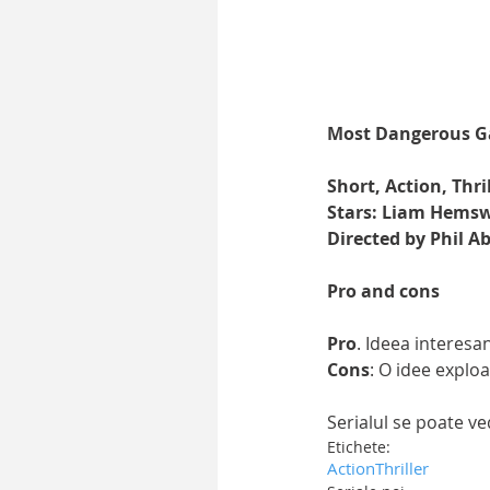
Most Dangerous G
Short, Action, Thril
Stars: Liam Hemsw
Directed by Phil 
Pro and cons
Pro
. Ideea interesa
Cons
: O idee exploa
Serialul se poate v
Etichete:
Action
Thriller