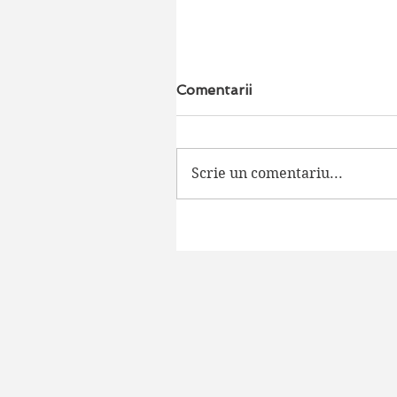
Comentarii
Scrie un comentariu...
Pacientul - "You Have To
Fix Me!"