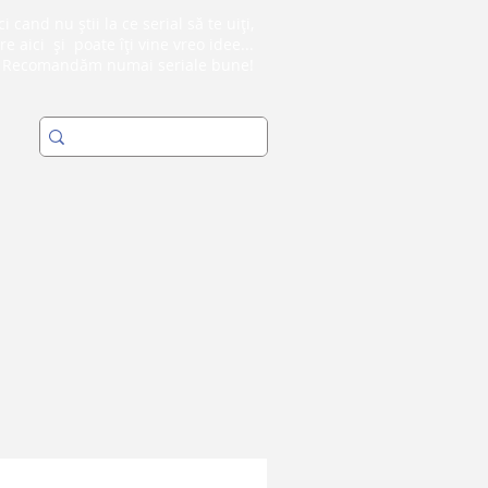
i cand nu știi la ce serial să te uiți,
re aici și poate îți vine vreo idee...
Recomandăm numai seriale bune!