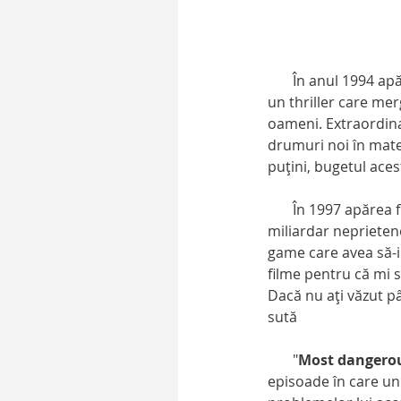
       În anul 1994 a
un thriller care me
oameni. Extraordinar
drumuri noi în mater
puţini, bugetul aces
       În 1997 apărea
miliardar neprietenos
game care avea să-i
filme pentru că mi s
Dacă nu aţi văzut p
sută
       "
Most dangero
episoade în care un 