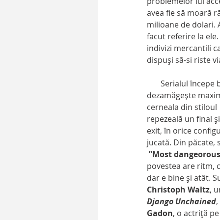
problemelor lui acce
avea fie să moară ră
milioane de dolari.
facut referire la el
indivizi mercantili
dispuși să-si riste 
       Serialul începe bine, se mişca bine, te agata, dar se termina cam prost într-o notă care 
dezamăgeşte maxim. F
cerneala din stiloul
repezeală un final ş
exit, în orice confi
jucată. Din păcate, s
”Most dangeorou
povestea are ritm, c
dar e bine şi atât. S
Christoph Waltz
, 
Django Unchained
, 
Gadon
, o actriţă p