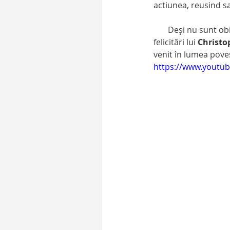
actiunea, reusind sa
       Deşi nu sunt obişnuit să dau note, am să fac totuși o excepţie şi am să-i dau nota 100 cu 
felicitări lui 
Christo
venit în lumea poves
https://www.youtu