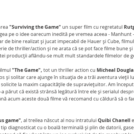
părea 
"Surviving the Game" 
un super film cu regretatul 
Rut
rgea pe o idee oarecum inedită pe vremea aceea - Manhunt 
 de bine realizat şi jucat impecabil de Hauer şi Cube, filmu
ie de thriller/action şi ne arata că se pot face filme bune şi 
tei producţii aflându-se mult mult standardele filmelor de g
 filmul 
"The Game", 
tot un thriller action cu 
Micheal Dougla
 şi solitar care ajunge în situaţia de a trăi aventura vieţii lu
 solicite la maxim capacităţile de supravieţuitor. Am începu
-a părut că există strânsă legătură între ele şi serialul despr
ână acum aceste două filme vă recomand cu căldură să o face
us game"
, al treilea născut al nou intratului 
Quibi Chanell
 
tip diagnosticat cu o boală terminală şi plin de datorii, gase