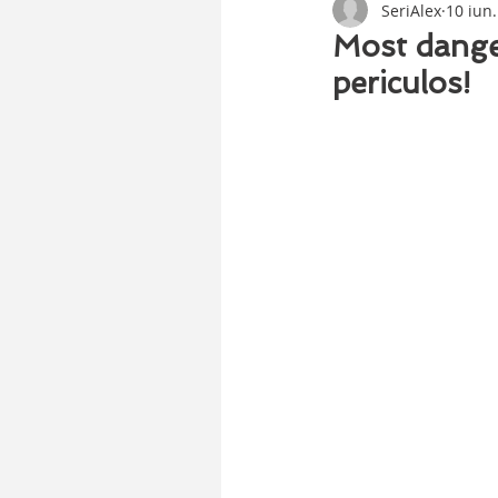
SeriAlex
10 iun
Most danger
periculos!