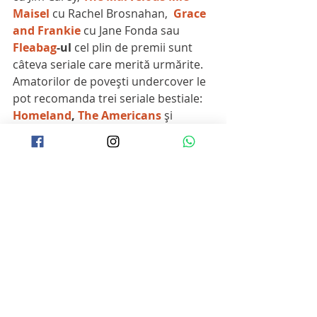
Maisel
cu Rachel Brosnahan,  
Grace 
and Frankie 
cu Jane Fonda sau 
Fleabag
-ul
 cel plin de premii sunt 
câteva seriale care merită urmărite. 
Amatorilor de poveşti undercover le 
pot recomanda trei seriale bestiale: 
Homeland
, 
The Americans
 şi 
Person of Interest.
 Pasionatiilor de 
seriale englezeşti le pot recomanda 
Bodyguard
, o super poveste 
poliţistă, 
Line of duty
 sau 
Luther...
            ... şi lista poate continua la 
nesfârşit. Puteti sa-mi scrieti in 
comenturi care este genul dvs  
preferat si va pot face recomandari 
dedicate.