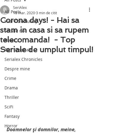
SeriAlex
All Posts
18 mar. 2020
3 min de citit
Corona days! - Hai sa
Your Community
stam in casa si sa rupem
Seriale noi
telecomanda! - Top
News
Seriale de umplut timpul!
Top 10 seriale
Serialex Chronicles
Despre mine
Crime
Drama
Thriller
SciFi
Fantasy
Horror
Doamnelor şi domnilor, meine, 