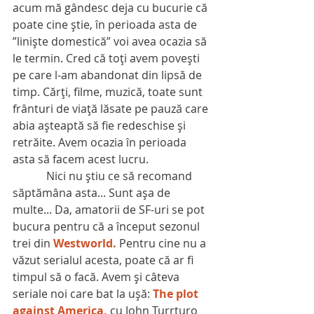
acum mă gândesc deja cu bucurie că 
poate cine ştie, în perioada asta de 
”linişte domestică” voi avea ocazia să 
le termin. Cred că toţi avem poveşti 
pe care l-am abandonat din lipsă de 
timp. Cărţi, filme, muzică, toate sunt 
frânturi de viaţă lăsate pe pauză care 
abia aşteaptă să fie redeschise şi 
retrăite. Avem ocazia în perioada 
asta să facem acest lucru.
            Nici nu ştiu ce să recomand 
săptămâna asta... Sunt aşa de 
multe... Da, amatorii de SF-uri se pot 
bucura pentru că a început sezonul 
trei din 
Westworld.
 Pentru cine nu a 
văzut serialul acesta, poate că ar fi 
timpul să o facă. Avem şi câteva 
seriale noi care bat la uşă: 
The plot 
against America,
 cu John Turrturo 