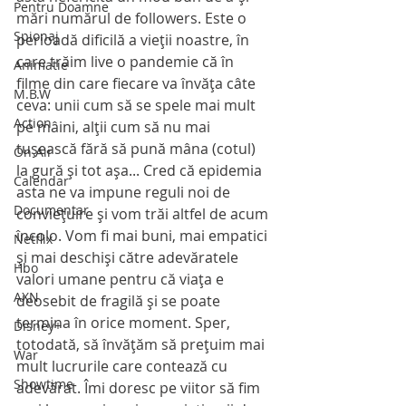
Pentru Doamne
mări numărul de followers. Este o 
Spionaj
perioadă dificilă a vieţii noastre, în 
care trăim live o pandemie că în 
Animatie
filme din care fiecare va învăţa câte 
M.B.W
ceva: unii cum să se spele mai mult 
Action
pe mâini, alţii cum să nu mai 
tuşească fără să pună mâna (cotul) 
On Air
la gură şi tot aşa... Cred că epidemia 
Calendar
asta ne va impune reguli noi de 
Documentar
convieţuire şi vom trăi altfel de acum 
încolo. Vom fi mai buni, mai empatici 
Netflix
şi mai deschiși către adevăratele 
Hbo
valori umane pentru că viaţa e 
AXN
deosebit de fragilă şi se poate 
termina în orice moment. Sper, 
Disney+
totodată, să învăţăm să preţuim mai 
War
mult lucrurile care contează cu 
Showtime
adevărat. Îmi doresc pe viitor să fim 