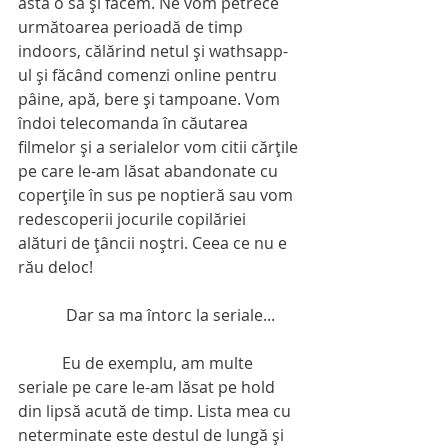
asta o să şi facem. Ne vom petrece 
următoarea perioadă de timp 
indoors, călărind netul şi wathsapp-
ul şi făcând comenzi online pentru 
pâine, apă, bere şi tampoane. Vom 
îndoi telecomanda în căutarea 
filmelor şi a serialelor vom citii cărţile 
pe care le-am lăsat abandonate cu 
coperţile în sus pe noptieră sau vom 
redescoperii jocurile copilăriei 
alături de ţâncii noştri. Ceea ce nu e 
rău deloc!
            Dar sa ma întorc la seriale...
           Eu de exemplu, am multe 
seriale pe care le-am lăsat pe hold 
din lipsă acută de timp. Lista mea cu 
neterminate este destul de lungă şi 