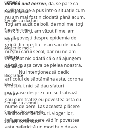
Comedy
damen und herren, 
da, se pare că 
civilizaţia ne-a pus într-o situaţie cum 
Most popular
nu am mai fost niciodată până acum. 
Seriale cu doctori
Toţi am auzit de boli, de molime, toţi 
Superheroes
am citit cărţi, am văzut filme, am 
auzit poveşti despre epidemia de 
My pics
gripă din nu ştiu ce an sau de boala 
Alegerile mele
nu ştiu cărui secol, dar nu ne-am 
Politiste
imaginat niciodată că o să ajungem 
să trăim aşa ceva pe pielea noastră.
Romance
            Nu intenţionez să dedic 
Biografice
articolul de săptămâna asta, corona 
Mystery
virusului, nici să dau sfaturi 
preţioase despre cum se tratează 
Istorice
sau cum tratez eu povestea asta cu 
Seriale cu avocati
nume de bere. Las această plăcere 
Serialex Recomanda
vânătorilor de clikuri, vlogerilor, 
influencerilor care văd în povestea 
Seriale Romanesti
asta nefericită un mod bun de a-şi 