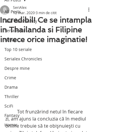
SeriAlex
All Posts
12 mar. 2020
3 min de citit
Incredibil! Ce se intampla
Your Community
in Thailanda si Filipine
Seriale noi
intrece orice imaginatie!
News
Top 10 seriale
Serialex Chronicles
Despre mine
Crime
Drama
Thriller
SciFi
          Tot frunzărind netul în fiecare 
Fantasy
zi, am ajuns la concluzia că în mediul 
Horror
online trebuie să te obişnuieşti cu 