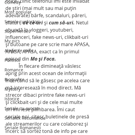
orice. Zilnic telefonul îmi este invadat 
Comedy
de ştiri (mai mult sau mai puţin 
Most popular
adevărate) bârfe, scandaluri, păreri, 
Seriale cu doctori
sfaturi, 
de ce-uri
 şi 
cum să-uri.
 Netul 
abundă în vloggeri, youtuberi, 
Superheroes
influenceri, fake news-uri, clikbait-uri 
My pics
şi butoane pe care scrie mare APASA, 
Alegerile mele
APĂSA, APĂSA, exact ca în primul 
episod din 
Mo şi Foca.
Politiste
           În fiecare dimineaţă vâslesc 
Romance
aprig prin acest ocean de informaţii 
Biografice
încercând să le găsesc pe acelea care 
mă interesează în mod direct. Mă 
Mystery
strecor dibaci printre fake news-uri 
Istorice
şi clickbait-uri şi de cele mai multe 
Seriale cu avocati
ori îmi iese plimbarea. Îmi caut 
seriale noi, citesc buletinele de presă 
Serialex Recomanda
ale streamerilor cu care colaborez şi 
Seriale Romanesti
încerc să sortez tonă de info pe care 