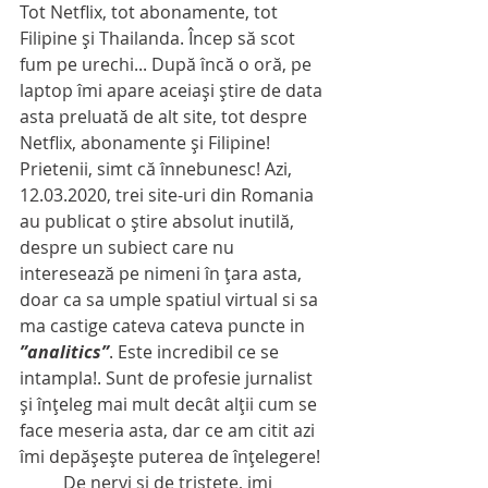
Tot Netflix, tot abonamente, tot 
Filipine şi Thailanda. Încep să scot 
fum pe urechi... După încă o oră, pe 
laptop îmi apare aceiaşi ştire de data 
asta preluată de alt site, tot despre 
Netflix, abonamente şi Filipine!
Prietenii, simt că înnebunesc! Azi, 
12.03.2020, trei site-uri din Romania 
au publicat o ştire absolut inutilă, 
despre un subiect care nu 
interesează pe nimeni în ţara asta, 
doar ca sa umple spatiul virtual si sa 
ma castige cateva cateva puncte in 
”analitics”
. Este incredibil ce se 
intampla!. Sunt de profesie jurnalist 
şi înţeleg mai mult decât alţii cum se 
face meseria asta, dar ce am citit azi 
îmi depăşeşte puterea de înţelegere!
          De nervi şi de tristeţe, imi 