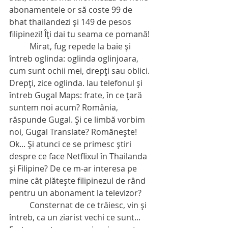
abonamentele or să coste 99 de 
bhat thailandezi şi 149 de pesos 
filipinezi! Îţi dai tu seama ce pomană!
          Mirat, fug repede la baie şi 
întreb oglinda: oglinda oglinjoara, 
cum sunt ochii mei, drepţi sau oblici. 
Drepţi, zice oglinda. Iau telefonul şi 
întreb Gugal Maps: frate, în ce ţară 
suntem noi acum? România, 
răspunde Gugal. Şi ce limbă vorbim 
noi, Gugal Translate? Româneşte! 
Ok... Şi atunci ce se primesc ştiri 
despre ce face Netflixul în Thailanda 
şi Filipine? De ce m-ar interesa pe 
mine cât plăteşte filipinezul de rând 
pentru un abonament la televizor?
          Consternat de ce trăiesc, vin şi 
întreb, ca un ziarist vechi ce sunt... 