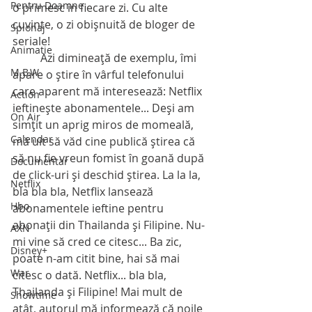
Pentru Doamne
o primesc în fiecare zi. Cu alte 
cuvinte, o zi obişnuită de bloger de 
Spionaj
seriale!
Animatie
          Azi dimineaţă de exemplu, îmi 
M.B.W
apare o ştire în vârful telefonului 
care aparent mă interesează: Netflix 
Action
ieftineşte abonamentele... Deşi am 
On Air
simţit un aprig miros de momeală, 
Calendar
mă uit să văd cine publică ştirea că 
să nu fie vreun fomist în goană după 
Documentar
de click-uri şi deschid ştirea. La la la, 
Netflix
bla bla bla, Netflix lansează 
Hbo
abonamentele ieftine pentru 
abonaţii din Thailanda şi Filipine. Nu-
AXN
mi vine să cred ce citesc... Ba zic, 
Disney+
poate n-am citit bine, hai să mai 
War
citesc o dată. Netflix... bla bla, 
Thailanda şi Filipine! Mai mult de 
Showtime
atât, autorul mă informează că noile 