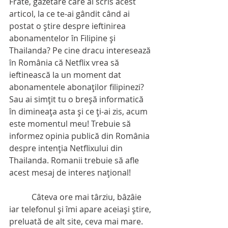
Frate, gazetare care ai scris acest 
articol, la ce te-ai gândit când ai 
postat o ştire despre ieftinirea 
abonamentelor în Filipine şi 
Thailanda? Pe cine dracu interesează 
în România că Netflix vrea să 
ieftinească la un moment dat 
abonamentele abonaţilor filipinezi? 
Sau ai simţit tu o breşă informatică 
în dimineaţa asta şi ce ţi-ai zis, acum 
este momentul meu! Trebuie să 
informez opinia publică din România 
despre intenţia Netflixului din 
Thailanda. Romanii trebuie să afle 
acest mesaj de interes naţional!
           Câteva ore mai târziu, bâzâie 
iar telefonul şi îmi apare aceiaşi ştire, 
preluată de alt site, ceva mai mare. 