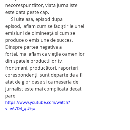
necorespunzător, viata jurnalistei 
este data peste cap.
     Si uite asa, episod dupa 
episod,  aflam cum se fac știrile unei 
emisiuni de dimineață si cum se 
produce o emisiune de succes. 
Dinspre partea negativa a 
fortei, mai aflam ca viețile oamenilor 
din spatele productiilor tv, 
frontmani, producători, reporteri, 
corespondenți, sunt departe de a fi 
atat de glorioase si ca meseria de 
jurnalist este mai complicata decat 
pare.
https://www.youtube.com/watch?
v=eA7D4_qU9jo