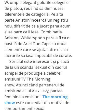
W. umple elegant golurile colegei ei 
de platou, reusind sa diminueze 
diferentele de categorie. Pe alta 
parte Aniston încearcă un registru 
nou, diferit de ce a jucat pana acum 
și se pare ca ii iese. Combinatia 
Aniston, Whiterspoon pare a fi ca o 
pastilă de Ariel Duo Caps cu doua 
elemente care se ajuta intre ele ca 
lucrurile sa iasa impecabil de curate. 
     Serialul este interesant și pleacă 
de la un scandal sexual din cadrul 
echipei de producție a celebrei 
emisiuni TV The Morning 
show. Atunci când partenerul de 
emisiune al lui Alex Levy, partea 
feminina a emisiunii 
The morning 
show
 este concediat din motive de 
comportament sexual 