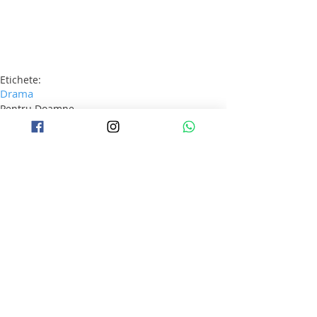
Etichete:
Drama
Pentru Doamne
Drama
Seriale noi
Postări recente
Afișează-le pe toate