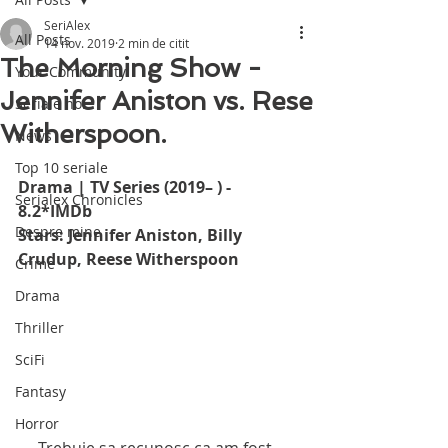
SeriAlex
All Posts
14 nov. 2019
2 min de citit
The Morning Show -
Your Community
Jennifer Aniston vs. Rese
Seriale noi
Witherspoon.
News
Top 10 seriale
Drama | TV Series (2019– ) - 
Serialex Chronicles
8.2*IMDb
Despre mine
Stars: Jennifer Aniston, Billy 
Crudup, Reese Witherspoon
Crime
Drama
Thriller
SciFi
Fantasy
Horror
     Trebuie sa recunosc ca am fost 