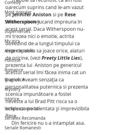
Comedy
oarecum suprins cand le-am vazut 
Most popular
pe 
Jennifer Aniston
 si pe 
Rese 
Witherspoon
 jucand impreuna în 
Seriale cu doctori
acest serial. Daca Witherspoon nu-
Superheroes
mi trezea nici o emotie, actrita 
My pics
dovedind de-a lungul timpului ca 
este capabila sa joace orice, alaturi 
Alegerile mele
de oricine, (vezi 
Preety Little Lies
), 
Politiste
prezenta lui  Aniston pe genericul 
Romance
acestui serial îmi făcea inima cat un 
purice. Aveam senzația ca  
Biografice
personalitatea puternica si prezenta 
Mystery
scenica impunătoare a fostei 
Istorice
neveste a lui Brad Pitt risca sa o 
eclipseze pe talentata și imprevizibila 
Seriale cu avocati
Rese. 
Serialex Recomanda
     Din fericire nu s-a intamplat asa.
Seriale Romanesti