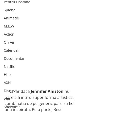
Pentru Doamne
Spionaj
Animatie
M.B.W
Action
On Air
Calendar
Documentar
Netflix
Hbo
AXN
Disney+
     Chiar daca 
Jennifer Aniston
 nu 
pare a fi într-o super forma artistica, 
War
combinatia de pe generic pare sa fie 
Showtime
una inspirata. Pe o parte, Rese 