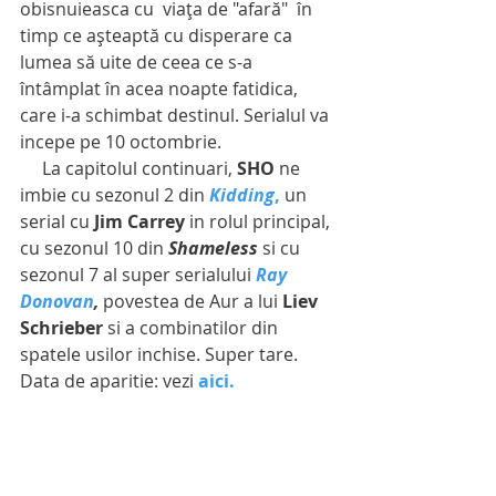
obisnuieasca cu  viața de "afară"  în 
timp ce așteaptă cu disperare ca 
lumea să uite de ceea ce s-a 
întâmplat în acea noapte fatidica, 
care i-a schimbat destinul. Serialul va 
incepe pe 10 octombrie.
     La capitolul continuari, 
SHO
 ne 
imbie cu sezonul 2 din 
Kidding
,
 un 
serial cu 
Jim Carrey
 in rolul principal, 
cu sezonul 10 din 
Shameless
 si cu 
sezonul 7 al super serialului 
Ray 
Donovan
,
 povestea de Aur a lui 
Liev 
Schrieber
 si a combinatilor din 
spatele usilor inchise. Super tare. 
Data de aparitie: vezi 
aici.