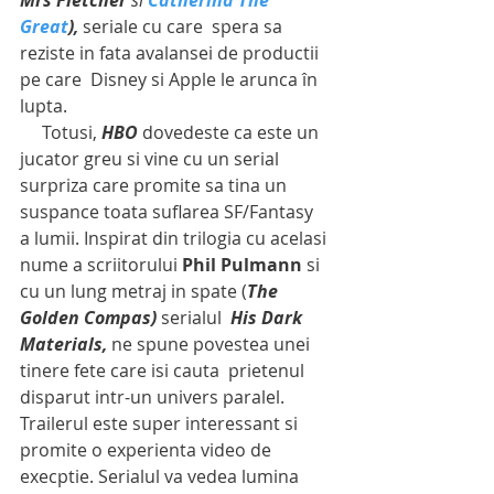
Great
),
 seriale cu care  spera sa 
reziste in fata avalansei de productii 
pe care  Disney si Apple le arunca în 
lupta. 
     Totusi, 
HBO
 dovedeste ca este un 
jucator greu si vine cu un serial 
surpriza care promite sa tina un 
suspance toata suflarea SF/Fantasy  
a lumii. Inspirat din trilogia cu acelasi 
nume a scriitorului 
Phil Pulmann
 si 
cu un lung metraj in spate (
The 
Golden Compas)
 serialul  
His Dark 
Materials,
 ne spune povestea unei 
tinere fete care isi cauta  prietenul 
disparut intr-un univers paralel. 
Trailerul este super interessant si 
promite o experienta video de 
execptie. Serialul va vedea lumina 