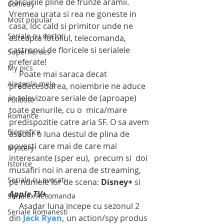
parcurile pline de frunze aramii. 
Comedy
Vremea urata si rea ne goneste in 
Most popular
casa, loc cald si primitor unde ne 
Seriale cu doctori
asteapta fotoliul, telecomanda, 
castronul de floricele si serialele 
Superheroes
preferate!
My pics
     Poate mai saraca decat 
Alegerile mele
predecesoarea, noiembrie ne aduce 
in televizoare seriale de (aproape) 
Politiste
toate genurile, cu o  mica/mare 
Romance
predispozitie catre aria SF. O sa avem 
Biografice
asadar o luna destul de plina de 
povesti care mai de care mai 
Mystery
interesante (sper eu),  precum si  doi 
Istorice
musafiri noi in arena de streaming, 
Seriale cu avocati
pe numele lor de scena: 
Disney+
 si 
Apple TV+. 
Serialex Recomanda
     Asadar luna incepe cu sezonul 2 
Seriale Romanesti
din 
Jack Ryan,
 un action/spy produs 