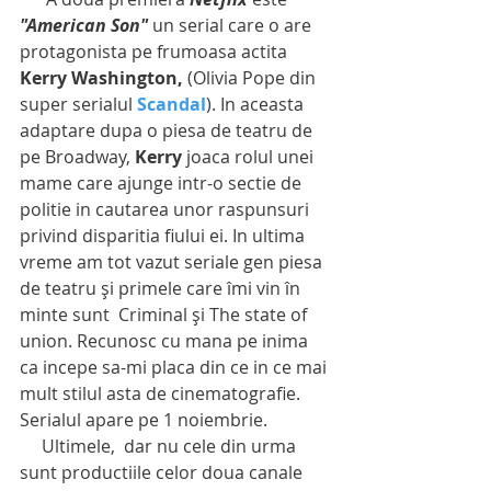
"American Son"
 un serial care o are 
protagonista pe frumoasa actita  
Kerry Washington,
 (Olivia Pope din 
super serialul 
Scandal
). In aceasta 
adaptare dupa o piesa de teatru de 
pe Broadway, 
Kerry
 joaca rolul unei  
mame care ajunge intr-o sectie de 
politie in cautarea unor raspunsuri 
privind disparitia fiului ei. In ultima 
vreme am tot vazut seriale gen piesa 
de teatru și primele care îmi vin în 
minte sunt  Criminal și The state of 
union. Recunosc cu mana pe inima 
ca incepe sa-mi placa din ce in ce mai 
mult stilul asta de cinematografie. 
Serialul apare pe 1 noiembrie.
     Ultimele,  dar nu cele din urma 
sunt productiile celor doua canale 