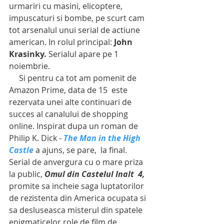
urmariri cu masini, elicoptere, 
impuscaturi si bombe, pe scurt cam 
tot arsenalul unui serial de actiune 
american. In rolul principal: 
John 
Krasinky.
 Serialul apare pe 1 
noiembrie.
     Si pentru ca tot am pomenit de 
Amazon Prime, data de 15  este 
rezervata unei alte continuari de 
succes al canalului de shopping 
online. Inspirat dupa un roman de 
Philip K. Dick - 
The Man in the High 
Castle
a ajuns, se pare,  la final. 
Serial de anvergura cu o mare priza 
la public, 
Omul din Castelul Inalt  4,
promite sa incheie saga luptatorilor 
de rezistenta din America ocupata si 
sa desluseasca misterul din spatele 
enigmaticelor role de film de 