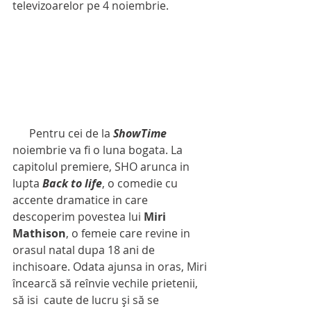
televizoarelor pe 4 noiembrie.
      Pentru cei de la 
ShowTime 
noiembrie va fi o luna bogata. La 
capitolul premiere, SHO arunca in 
lupta 
Back to life
, o comedie cu 
accente dramatice in care 
descoperim povestea lui 
Miri 
Mathison
, o femeie care revine in 
orasul natal dupa 18 ani de 
inchisoare. Odata ajunsa in oras, Miri 
încearcă să reînvie vechile prietenii,  
să isi  caute de lucru și să se 