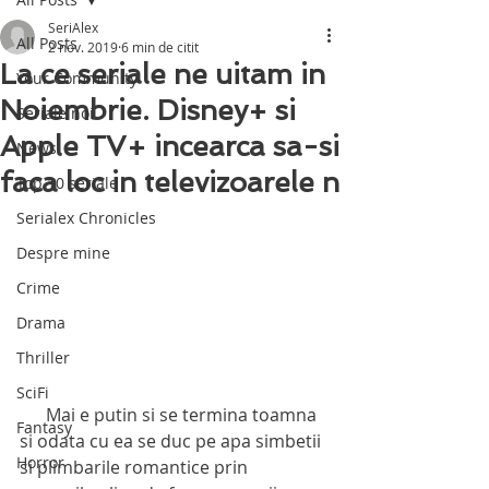
SeriAlex
All Posts
2 nov. 2019
6 min de citit
La ce seriale ne uitam in
Your Community
Noiembrie. Disney+ si
Seriale noi
Apple TV+ incearca sa-si
News
faca loc in televizoarele n
Top 10 seriale
Serialex Chronicles
Despre mine
Crime
Drama
Thriller
SciFi
      Mai e putin si se termina toamna 
Fantasy
si odata cu ea se duc pe apa simbetii  
Horror
si plimbarile romantice prin 