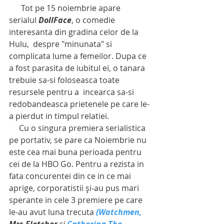
      Tot pe 15 noiembrie apare 
serialul 
DollFace
, o comedie 
interesanta din gradina celor de la 
Hulu,  despre "minunata" si 
complicata lume a femeilor. Dupa ce 
a fost parasita de iubitul ei, o tanara 
trebuie sa-si foloseasca toate 
resursele pentru a  incearca sa-si 
redobandeasca prietenele pe care le-
a pierdut in timpul relatiei. 
     Cu o singura premiera serialistica  
pe portativ, se pare ca Noiembrie nu 
este cea mai buna perioada pentru 
cei de la HBO Go. Pentru a rezista in 
fata concurentei din ce in ce mai 
aprige, corporatistii și-au pus mari  
sperante in cele 3 premiere pe care 
le-au avut luna trecuta 
(Watchmen,
Mrs Fletcher
 si 
Catherina The 