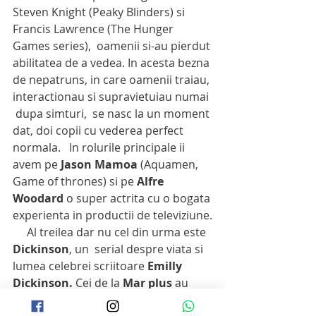
Steven Knight (Peaky Blinders) si  
Francis Lawrence (The Hunger 
Games series),  oamenii si-au pierdut 
abilitatea de a vedea. In acesta bezna 
de nepatruns, in care oamenii traiau, 
interactionau si supravietuiau numai 
 dupa simturi,  se nasc la un moment 
dat, doi copii cu vederea perfect 
normala.   In rolurile principale ii 
avem pe 
Jason Mamoa
 (Aquamen, 
Game of thrones) si pe
 Alfre 
Woodard
 o super actrita cu o bogata 
experienta in productii de televiziune.
     Al treilea dar nu cel din urma este 
Dickinson
, un  serial despre viata si 
lumea celebrei scriitoare 
Emilly 
Dickinson.
 Cei de la 
Mar plus 
au 
reusit sa o agate  in rolul principal pe 