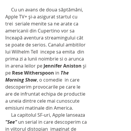
     Cu un avans de doua săptămâni, 
Apple TV+ și-a asigurat startul cu  
trei  seriale menite sa ne arate ca 
americanii din Cupertino vor sa 
înceapă aventura streamingului cât 
se poate de serios. Canalul ambitilor 
lui Wilhelm Tell  incepe sa emita  din 
prima zi a lunii noimbrie si o arunca 
in arena leilor pe 
Jennifer Aniston
 și 
pe 
Rese Witherspoon
 in 
The 
Morning Show
, o comedie  in care 
descoperim provocarile pe care le 
are de infruntat echipa de productie 
a uneia dintre cele mai cunoscute 
emisiuni matinale din America.
     La capitolul SF-uri, Apple lanseaza 
"See" 
un serial in care descoperim ca 
in viitorul distopian  imaginat de 