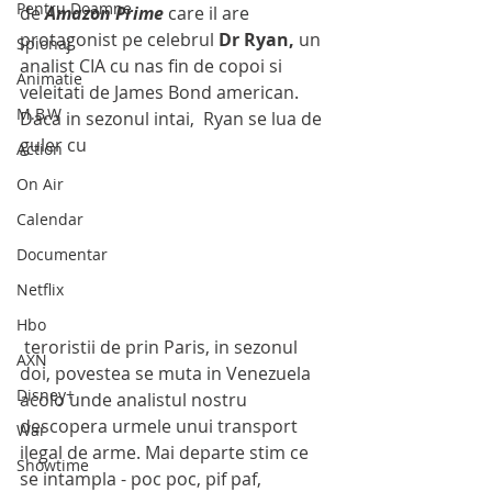
Pentru Doamne
de 
Amazon Prime
 care il are 
protagonist pe celebrul 
Dr Ryan, 
un 
Spionaj
analist CIA cu nas fin de copoi si 
Animatie
veleitati de James Bond american. 
M.B.W
Daca in sezonul intai,  Ryan se lua de 
guler cu
Action
On Air
Calendar
Documentar
Netflix
Hbo
 teroristii de prin Paris, in sezonul 
AXN
doi, povestea se muta in Venezuela 
Disney+
acolo unde analistul nostru 
descopera urmele unui transport 
War
ilegal de arme. Mai departe stim ce 
Showtime
se intampla - poc poc, pif paf, 