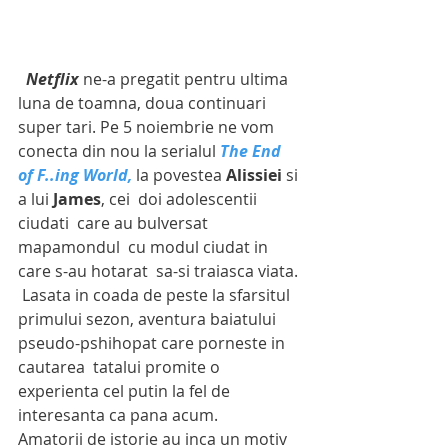
Netflix
 ne-a pregatit pentru ultima 
luna de toamna, doua continuari 
super tari. Pe 5 noiembrie ne vom 
conecta din nou la serialul 
The End 
of F..ing World,
 la povestea 
Alissiei 
si 
a lui 
James
, cei  doi adolescentii 
ciudati  care au bulversat 
mapamondul  cu modul ciudat in 
care s-au hotarat  sa-si traiasca viata. 
 Lasata in coada de peste la sfarsitul 
primului sezon, aventura baiatului 
pseudo-pshihopat care porneste in 
cautarea  tatalui promite o 
experienta cel putin la fel de 
interesanta ca pana acum.               
Amatorii de istorie au inca un motiv 