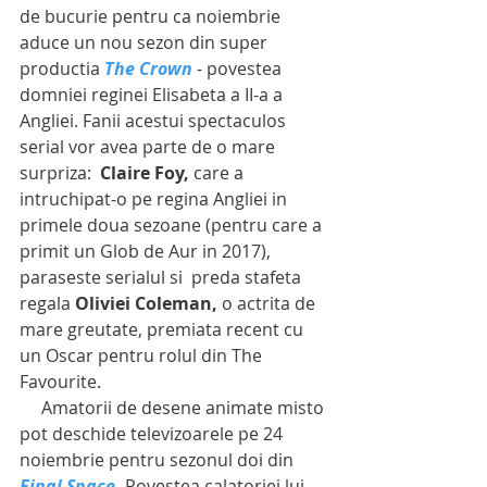
de bucurie pentru ca noiembrie 
aduce un nou sezon din super 
productia 
The Crown
 - povestea 
domniei reginei Elisabeta a II-a a 
Angliei. Fanii acestui spectaculos 
serial vor avea parte de o mare 
surpriza:  
Claire Foy,
 care a 
intruchipat-o pe regina Angliei in 
primele doua sezoane (pentru care a 
primit un Glob de Aur in 2017), 
paraseste serialul si  preda stafeta 
regala 
Oliviei Coleman,
 o actrita de 
mare greutate, premiata recent cu 
un Oscar pentru rolul din The 
Favourite.
     Amatorii de desene animate misto 
pot deschide televizoarele pe 24 
noiembrie pentru sezonul doi din 
Final Space.
 Povestea calatoriei lui 