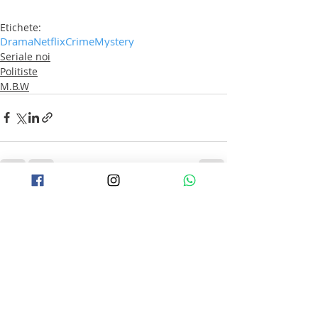
Etichete:
Drama
Netflix
Crime
Mystery
Seriale noi
Politiste
M.B.W
Postări recente
Afișează-le pe toate