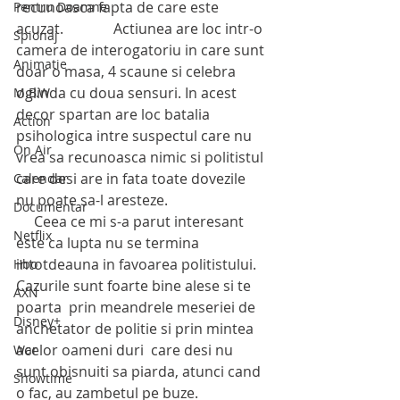
recunoasca fapta de care este 
Pentru Doamne
acuzat.              Actiunea are loc intr-o 
Spionaj
camera de interogatoriu in care sunt 
Animatie
doar o masa, 4 scaune si celebra 
oglinda cu doua sensuri. In acest 
M.B.W
decor spartan are loc batalia 
Action
psihologica intre suspectul care nu 
On Air
vrea sa recunoasca nimic si politistul 
care desi are in fata toate dovezile 
Calendar
nu poate sa-l aresteze.
Documentar
     Ceea ce mi s-a parut interesant 
Netflix
este ca lupta nu se termina 
intotdeauna in favoarea politistului. 
Hbo
Cazurile sunt foarte bine alese si te 
AXN
poarta  prin meandrele meseriei de 
Disney+
anchetator de politie si prin mintea 
acelor oameni duri  care desi nu 
War
sunt obisnuiti sa piarda, atunci cand  
Showtime
o fac, au zambetul pe buze.