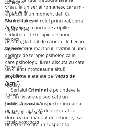
Comedy
vreau la un serial romanesc care mi-
Most popular
a placut la un moment dat. Cu 
Marcel Iures
 in rolul principal, seria 
Seriale cu doctori
In Deriva
 ma purta pe aripille 
Superheroes
sedintelor de terapie ale unui 
My pics
psiholog la final de cariera.  In fiecare 
episod eram martorul invizibil al unei 
Alegerile mele
sedinte de terapie psihologica in 
Politiste
care psihologul Iures discuta cu cate 
Romance
un client (intotdeauna altul) 
problemele etalate pe 
”masa de 
Biografice
lucru”
.
Mystery
     Serialul 
Criminal
 e pe undeva la 
Istorice
fel... In fiecare episod cate un  
politist/detectiv/inspector incearca 
Seriale cu avocati
pe parcursul a 24 de ore (atat cat 
Serialex Recomanda
dureaza un mandat de retinere)  sa 
Seriale Romanesti
determine cate un suspect sa 