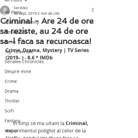
SeriAlex
All Posts
30 sept. 2019
2 min de citit
Criminal - Are 24 de ore
Your Community
sa reziste, au 24 de ore
Seriale noi
sa-l faca sa recunoasca!
News
Crime, Drama, Mystery | TV Series 
Top 10 seriale
(2019– ) - 8.6 * IMDb
Serialex Chronicles
Despre mine
Crime
Drama
Thriller
SciFi
Fantasy
      In timp ce ma uitam la 
Criminal,
experimentul poliglot al celor de la 
Horror
Netflix, gandul imi zbura fara sa 