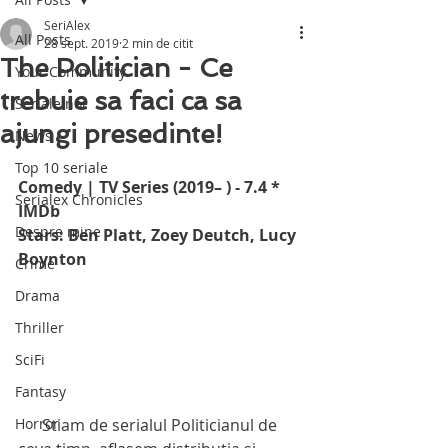
SeriAlex
All Posts
28 sept. 2019
2 min de citit
The Politician - Ce
Your Community
trebuie sa faci ca sa
Seriale noi
ajungi presedinte!
News
Top 10 seriale
Comedy | TV Series (2019– ) - 7.4 * 
Serialex Chronicles
IMDb
Despre mine
Stars: Ben Platt, Zoey Deutch, Lucy 
Boynton
Crime
Drama
Thriller
SciFi
Fantasy
Horror
      Stiam de serialul Politicianul de 