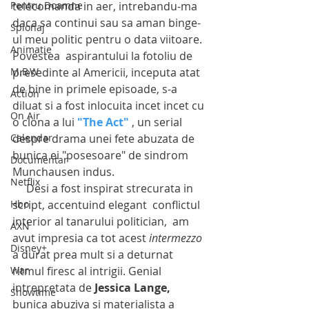
Pentru Doamne
telecomanda in aer, intrebandu-ma 
daca sa continui sau sa aman binge-
Spionaj
ul meu politic pentru o data viitoare. 
Animatie
Povestea  aspirantului la fotoliu de 
M.B.W
presedinte al Americii, inceputa atat 
de bine in primele episoade, s-a 
Action
diluat si a fost inlocuita incet incet cu 
On Air
o clona a lui 
"The Act"
 , un serial 
Calendar
despre drama unei fete abuzata de 
bunica ei "posesoare" de sindrom 
Documentar
Munchausen indus.
Netflix
     Desi a fost inspirat strecurata in 
Hbo
script, accentuind elegant  conflictul 
interior al tanarului politician,  am 
AXN
avut impresia ca tot acest 
intermezzo
Disney+
a durat prea mult si a deturnat 
War
ritmul firesc al intrigii. Genial 
intrepretata de 
Jessica Lange,
Showtime
bunica abuziva si materialista a 