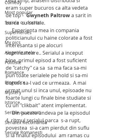
ceva timp, aflasem distributia si 
Comedy
eram super bucuros ca alta vedeta 
Most popular
de top -  
Gwyneth Paltrow
 a sarit in 
Seriale cu doctori
barca  cu seriale.
     Experienta mea in compania 
Superheroes
politicianului cu haine colorate a fost 
My pics
interesanta si pe alocuri 
Alegerile mele
suprinzatoare.. Serialul a inceput 
bine, primul episod a fost suficient 
Politiste
de "catchy" ca sa  sa ma faca sa-mi 
Romance
pun toate serialele pe hold si sa-mi 
Biografice
doresc sa-l vad ce urmeaza.  A mai 
urmat unul si inca unul, episoade nu 
Mystery
foarte lungi cu finale bine studiate si 
Istorice
cu un "clikbait" atent implementat.
Seriale cu avocati
     Din pacate undeva pe la episodul 
4, ritmul serialul parca  s-a rupt, 
Serialex Recomanda
povestea  si-a cam pierdut din suflu 
Seriale Romanesti
si la finalul episodului  am ramas cu 