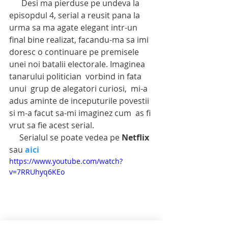
      Desi ma pierduse pe undeva la 
episopdul 4, serial a reusit pana la 
urma sa ma agate elegant intr-un 
final bine realizat, facandu-ma sa imi 
doresc o continuare pe premisele 
unei noi batalii electorale. Imaginea 
tanarului politician  vorbind in fata 
unui  grup de alegatori curiosi,  mi-a 
adus aminte de inceputurile povestii  
si m-a facut sa-mi imaginez cum  as fi 
vrut sa fie acest serial.
     Serialul se poate vedea pe 
Netflix
sau 
aici
https://www.youtube.com/watch?
v=7RRUhyq6KEo