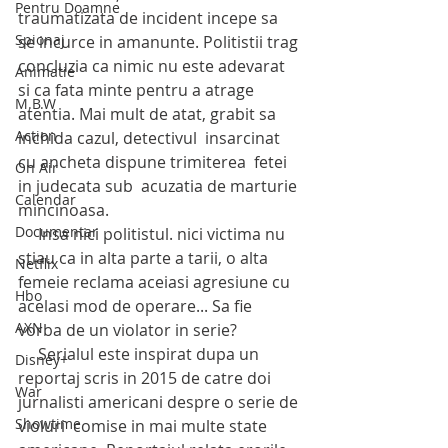
Pentru Doamne
traumatizata de incident incepe sa 
Spionaj
se incurce in amanunte. Politistii trag 
concluzia ca nimic nu este adevarat 
Animatie
si ca fata minte pentru a atrage 
M.B.W
atentia. Mai mult de atat, grabit sa 
Action
inchida cazul, detectivul  insarcinat 
cu ancheta dispune trimiterea  fetei 
On Air
in judecata sub  acuzatia de marturie 
Calendar
mincinoasa.
Documentar
     Insa nici politistul. nici victima nu 
stiau ca in alta parte a tarii, o alta 
Netflix
femeie reclama aceiasi agresiune cu 
Hbo
acelasi mod de operare... Sa fie 
AXN
vorba de un violator in serie?
     Serialul este inspirat dupa un 
Disney+
reportaj scris in 2015 de catre doi 
War
jurnalisti americani despre o serie de 
Showtime
violuri  comise in mai multe state 