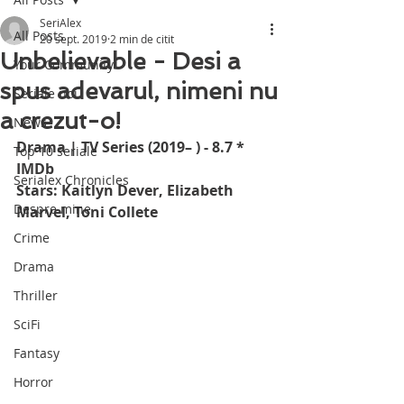
SeriAlex
All Posts
20 sept. 2019
2 min de citit
Unbelievable - Desi a
Your Community
spus adevarul, nimeni nu
Seriale noi
a crezut-o!
News
Drama | TV Series (2019– ) - 8.7 * 
Top 10 seriale
IMDb
Serialex Chronicles
Stars: Kaitlyn Dever, Elizabeth 
Despre mine
Marvel, Toni Collete
Crime
Drama
Thriller
SciFi
Fantasy
Horror