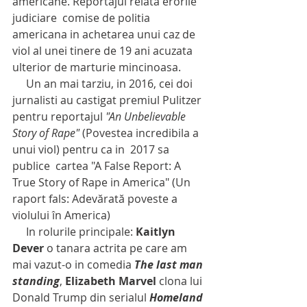
americane. Reportajul relata erorile 
judiciare  comise de politia 
americana in achetarea unui caz de 
viol al unei tinere de 19 ani acuzata 
ulterior de marturie mincinoasa. 
     Un an mai tarziu, in 2016, cei doi 
jurnalisti au castigat premiul Pulitzer 
pentru reportajul 
"An Unbelievable 
Story of Rape"
 (Povestea incredibila a 
unui viol) pentru ca in  2017 sa 
publice  cartea "A False Report: A 
True Story of Rape in America" (Un 
raport fals: Adevărată poveste a 
violului în America)
     In rolurile principale: 
Kaitlyn 
Dever
 o tanara actrita pe care am 
mai vazut-o in comedia 
The last man 
standing
, 
Elizabeth Marvel 
clona lui 
Donald Trump din serialul 
Homeland