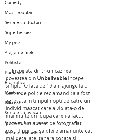
Comedy
Most popular
Seriale cu doctori
Superheroes
My pics
Alegerile mele
Politiste
     Inspirata dintr-un caz real, 
Romance
povestea din 
Unbelivable
 incepe 
Biografice
simplu: O fata de 19 ani ajunge la o 
Mystery
sectie de politie reclamand ca a fost 
agresata in timpul nopti de catre un 
Istorice
individ mascat care a violata-o de 
Seriale cu avocati
mai multe ori  dupa care i-a facut 
Serialex Recomanda
poze cu un aparat de fotografiat 
rosu. Impinsa sa ofere amanunte cat 
Seriale Romanesti
mai detaliate, tanara socata si 