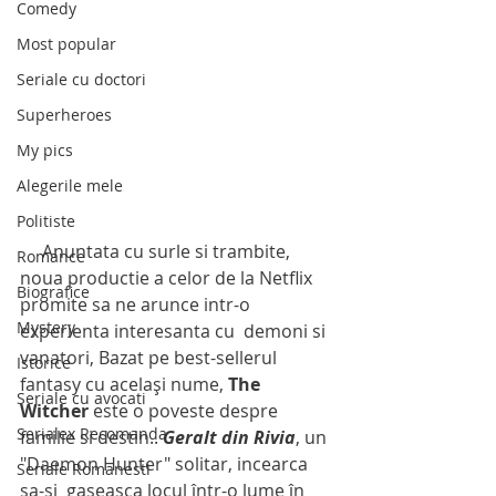
Comedy
Most popular
Seriale cu doctori
Superheroes
My pics
Alegerile mele
Politiste
     Anuntata cu surle si trambite, 
Romance
noua productie a celor de la Netflix 
Biografice
promite sa ne arunce intr-o 
Mystery
experienta interesanta cu  demoni si 
vanatori, Bazat pe best-sellerul 
Istorice
fantasy cu același nume, 
The 
Seriale cu avocati
Witcher
 este o poveste despre 
Serialex Recomanda
familie si destin.. 
Geralt din Rivia
, un 
"Daemon Hunter" solitar, incearca 
Seriale Romanesti
sa-si  gaseasca locul într-o lume în 