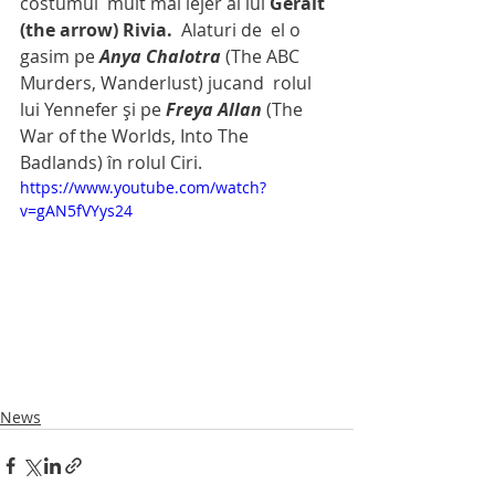
costumul  mult mai lejer al lui
 Geralt  
(the arrow) Rivia.
  Alaturi de  el o 
gasim pe 
Anya Chalotra
 (The ABC 
Murders, Wanderlust) jucand  rolul 
lui Yennefer și pe 
Freya Allan
 (The 
War of the Worlds, Into The 
Badlands) în rolul Ciri.
https://www.youtube.com/watch?
v=gAN5fVYys24
News