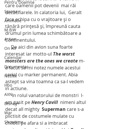
Pentru Doamne
care oamenii pot devenii  mai răi 
Spionaj
decât fiarele. In calatoria lui,  Geralt 
face echipa cu o vrajitoare și o 
Animatie
tânără prințesă și, împreună cauta 
M.B.W
drumul prin lumea schimbătoare a 
Action
Continentului. 
     De aici din avion suna foarte 
On Air
interesat iar motto-ul 
The worst 
Calendar
monsters are the ones we create
 m-
Documentar
a facut sa-mi notez numele acestui 
serial cu marker permanent. Abia 
Netflix
astept sa vina toamna ca sa-l vedem 
Hbo
in actiune.
AXN
      In rolul vanatorului de monstri  l-
am gasit pe 
Henry Cavill
  nimeni altul 
Disney+
decat all mighty  
Superman
 care s-a 
War
plictisit de costumele mulate cu 
Showtime
chilotii pe afara si a imbracat 