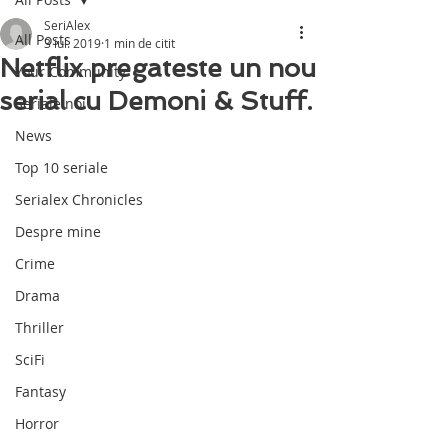
SeriAlex
All Posts
3 iul. 2019
1 min de citit
Netflix pregateste un nou
Your Community
serial cu Demoni & Stuff.
Seriale noi
News
Top 10 seriale
Serialex Chronicles
Despre mine
Crime
Drama
Thriller
SciFi
Fantasy
Horror