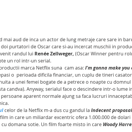
doi purtatori de Oscar care si-au incercat muschii in product
venit randul lui 
Renée Zellweger,
 (Oscar Winner pentru rolu
pte un rol intr-un serial.
tei productii marca Netflix suna  cam asa: 
I'm gonna make you a
pasi o  perioada dificila financiar, un cuplu de tineri casator
uita a unei femei bogate de a petrece o noapte cu domnul 
ta candva). Anyway, serialul face o descindere intr-o lume i
ar persoane aparent normale ajung sa faca lucruri innaceptab
ica.
ul
celor de la Netflix m-a dus cu gandul la
 Indecent proposa
ilm in care un miliardar excentric ofera 1.000.000 de dolari 
 cu domana sotie. Un film foarte misto in care 
Woody Harre