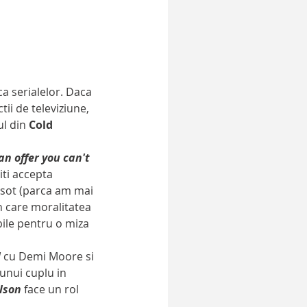
ii de televiziune, 
l din 
Cold 
n offer you can't 
iti accepta 
sot (parca am mai 
n care moralitatea 
ile pentru o miza 
l
 cu Demi Moore si 
unui cuplu in 
lson
 face un rol 