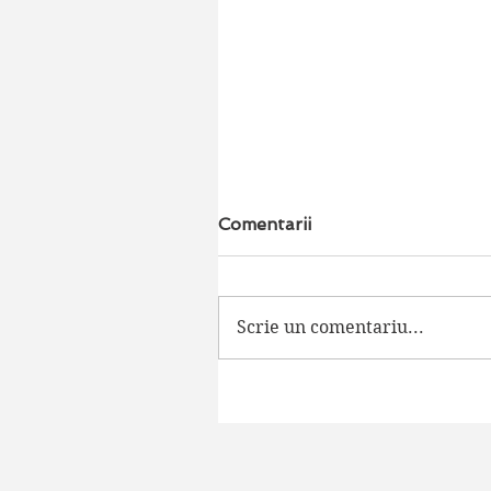
Comentarii
Scrie un comentariu...
SKYSHOWTIME - Cel ma
ieftin canal de streaming
din Romania!