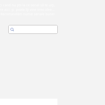
i cand nu știi la ce serial să te uiți,
re aici și poate îți vine vreo idee...
Recomandăm numai seriale bune!