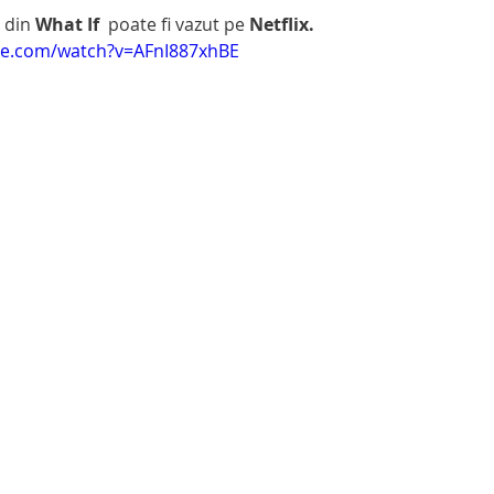
n din 
What If 
 poate fi vazut pe 
Netflix. 
be.com/watch?v=AFnI887xhBE