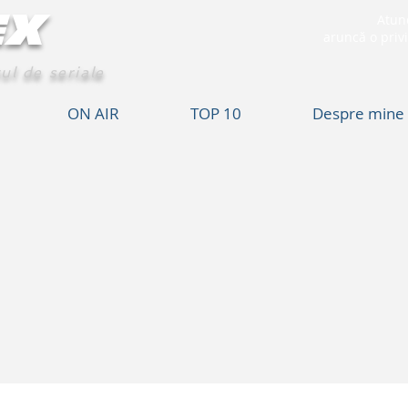
EX
Atunc
aruncă o privi
ul de seriale
ON AIR
TOP 10
Despre mine