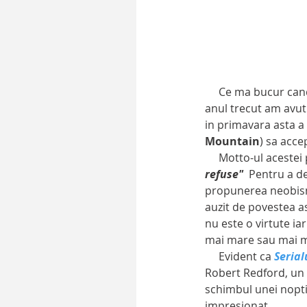
     Ce ma bucur cand mai aud de inca un actor de lung metraje care sare in barca serialelor. Daca 
anul trecut am avut 
in primavara asta a 
Mountain
) sa acce
     Motto-ul aces
refuse" 
 Pentru a de
propunerea neobisn
auzit de povestea as
nu este o virtute i
mai mare sau mai m
     Evident ca 
Serial
Robert Redford, un f
schimbul unei nopti
impresionat