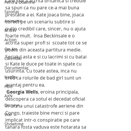
care joaca actrita britanica si trebuie 
Pentru Doamne
sa spun ca nu pare ce-a mai buna 
Spionaj
prestatie a ei. Kate joaca bine, joaca 
Animatie
corect pe un scenariu subtire si 
putin credibil care, sincer, nu o ajuta 
M.B.W
foarte mult.  Insa Beckinsale e o 
Action
actrita super profi si  scoate tot ce se 
On Air
poate din aceasta partitura medie. 
Serialul asta e si cu lacrimi si cu batai 
Calendar
si Kate le duce pe toate in spate cu 
Documentar
usurinta. Cu toate astea, inca nu 
Netflix
cred ca rolurile de bad girl sunt un 
avantaj pentru ea. 
Hbo
Georgia Wells
, eroina principala, 
AXN
descopera ca sotul ei decedat oficial 
Disney+
in urma unui catastrofe aeriene din 
Congo, traieste bine merci si pare 
War
implicat intr-o conspiratie pe care 
Showtime
tanara fosta vaduva este hotarata sa 