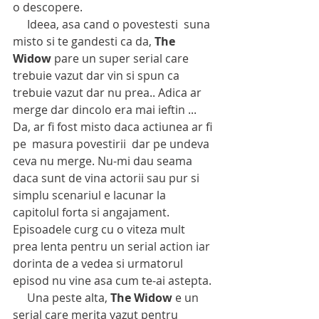
o descopere. 
     Ideea, asa cand o povestesti  suna 
misto si te gandesti ca da, 
The 
Widow
 pare un super serial care 
trebuie vazut dar vin si spun ca 
trebuie vazut dar nu prea.. Adica ar 
merge dar dincolo era mai ieftin ... 
Da, ar fi fost misto daca actiunea ar fi 
pe  masura povestirii  dar pe undeva 
ceva nu merge. Nu-mi dau seama 
daca sunt de vina actorii sau pur si 
simplu scenariul e lacunar la 
capitolul forta si angajament. 
Episoadele curg cu o viteza mult 
prea lenta pentru un serial action iar 
dorinta de a vedea si urmatorul 
episod nu vine asa cum te-ai astepta.
     Una peste alta, 
The Widow
 e un 
serial care merita vazut pentru 