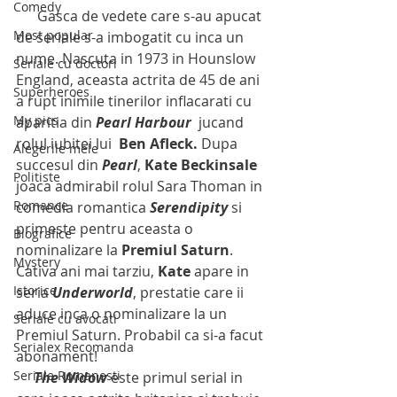
Comedy
      Gasca de vedete care s-au apucat 
Most popular
de seriale s-a imbogatit cu inca un 
nume. Nascuta in 1973 in Hounslow 
Seriale cu doctori
England, aceasta actrita de 45 de ani 
Superheroes
a rupt inimile tinerilor inflacarati cu 
My pics
aparitia din 
Pearl Harbour
  jucand 
rolul iubitei lui  
Ben Afleck.
 Dupa 
Alegerile mele
succesul din 
Pearl
, 
Kate Beckinsale
Politiste
joaca admirabil rolul Sara Thoman in 
Romance
comedia romantica 
Serendipity
 si 
primeste pentru aceasta o 
Biografice
nominalizare la 
Premiul Saturn
. 
Mystery
Cativa ani mai tarziu, 
Kate
 apare in 
Istorice
seria 
Underworld
, prestatie care ii 
aduce inca o nominalizare la un 
Seriale cu avocati
Premiul Saturn. Probabil ca si-a facut 
Serialex Recomanda
abonament!
Seriale Romanesti
     The Widow
 este primul serial in 