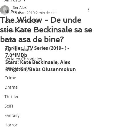
SeriAlex
All Posts
15 mar. 2019
2 min de citit
The Widow - De unde
Your Community
stie Kate Beckinsale sa se
Seriale noi
bata asa de bine?
News
Thriller | TV Series (2019– ) - 
Top 10 seriale
7.0*IMDb
Serialex Chronicles
Stars: Kate Beckinsale, Alex 
Despre mine
Kingston, Babs Olusanmokun
Crime
Drama
Thriller
SciFi
Fantasy
Horror