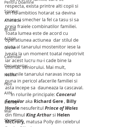
Pentru Doamne
respecta, exista printre alti copii si 
Spionaj
un fiu ambitios hotarat sa devina 
mare si smecher la fel ca tasu si sa 
Animatie
preia fraiele combinatilor familiei.  
M.B.W
Toata lumea este de acord cu 
Action
operatiunea actiunea  dar stilul de 
viata al tanarului mostenitor iese la 
On Air
iveala la un moment toatal nepotrivit 
Calendar
iar acest lucru nu-i cade bine la 
Documentar
stomac seniorului. Mai mult, 
actiunile tanarului naravas incep sa 
Netflix
puna in pericol afacerile familiei si 
Hbo
asta incepe sa  dauneaza la cascaval.
AXN
     In rolurile principale: 
Cancerul 
Femeilor
 aka 
Richard Gere
 , 
Billy 
Disney+
Howle 
nesuferitul 
Prince of Wales 
War
din filmul 
King Arthur
 si 
Helen 
Showtime
McCrory, 
matusa Polly din celebrul 