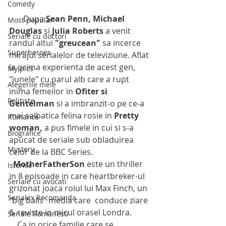
Comedy
       Dupa 
Sean Penn, Michael 
Most popular
Douglas
 si 
Julia Roberts
 a venit 
Seriale cu doctori
randul altui 
"greucean"
 sa incerce 
Superheroes
mirajul serialelor de televiziune. Aflat 
la prima experienta de acest gen, 
My pics
"junele" cu parul alb care a rupt 
Alegerile mele
inima femeilor in 
Ofiter si 
Politiste
Gentelman
 si a imbranzit-o pe ce-a 
mai salbatica felina rosie in 
Pretty 
Romance
woman,
 a pus fimele in cui si s-a 
Biografice
apucat de seriale sub obladuirea 
Mystery
celor de la BBC Series.
 MotherFatherSon
 este un thriller 
Istorice
in 8 episoade in care heartbreker-ul 
Seriale cu avocati
grizonat joaca rolul lui Max Finch, un 
Serialex Recomanda
"big balls" media care  conduce ziare 
& reviste in micul orasel Londra. 
Seriale Romanesti
    Ca in orice familie care se 