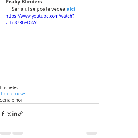
Peaky Blinders
     Serialul se poate vedea 
aici
https://www.youtube.com/watch?
v=fn87RhvtG5Y
Etichete:
Thriller
news
Seriale noi