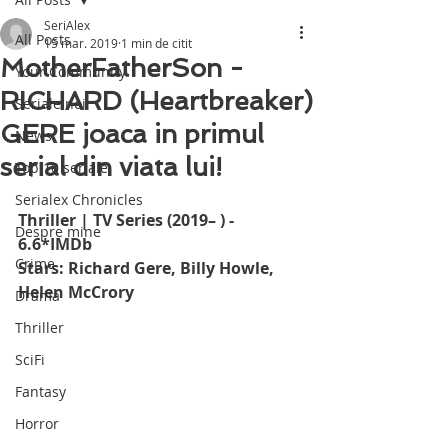
SeriAlex
All Posts
15 mar. 2019
1 min de citit
MotherFatherSon -
Your Community
RICHARD (Heartbreaker)
Seriale noi
GERE joaca in primul
News
serial din viata lui!
Top 10 seriale
Serialex Chronicles
Thriller | TV Series (2019– ) - 
Despre mine
6.6*IMDb
Crime
Stars: Richard Gere, Billy Howle, 
Helen McCrory
Drama
Thriller
SciFi
Fantasy
Horror