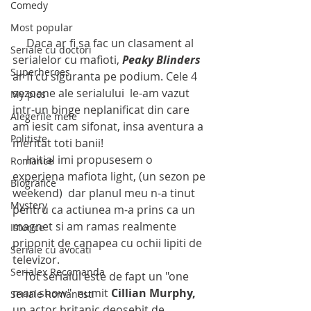
Comedy
Most popular
     Daca ar fi sa fac un clasament al 
Seriale cu doctori
serialelor cu mafioti, 
Peaky Blinders
Superheroes
ar fi cu siguranta pe podium. Cele 4 
sezoane ale serialului  le-am vazut 
My pics
intr-un binge neplanificat din care 
Alegerile mele
am iesit cam sifonat, insa aventura a 
Politiste
meritat toti banii!
     Initial imi propusesem o 
Romance
experiena mafiota light, (un sezon pe 
Biografice
weekend)  dar planul meu n-a tinut 
Mystery
pentru ca actiunea m-a prins ca un 
magnet si am ramas realmente 
Istorice
priponit de canapea cu ochii lipiti de 
Seriale cu avocati
televizor.
Serialex Recomanda
    Tot serialul este de fapt un "one 
man show"  numit 
Cillian Murphy,
Seriale Romanesti
un actor britanic deosebit de 