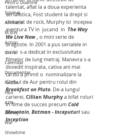
Pentru Doamne
talentat, aflat la a doua experienta 
Spionaj
serialistica, Fost student la drept si  
chitarist de rock, Murphy isi  incepea 
Animatie
aventura TV in  jucand  in  
The Way 
M.B.W
We Live Now
 , 
o mini serie de 
Action
dragoste. In 2001 a pus serialele in 
cui si  s-a dedicat in exclusivitate 
On Air
filmelor de lung metraj. Manevra s-a 
Calendar
dovedit inspirata, cativa ani mai 
Documentar
tarziu a primit o  nominalizare la 
Globul de Aur pentru rolul din 
Netflix
Breakfast on Pluto
. De-a lungul 
Hbo
carierei, 
Cillian Murphy
 a bifat roluri 
AXN
in filme de succes precum 
Cold 
Mountain
, 
Batman - Inceputuri
 sau  
Disney+
Inception
War
Showtime