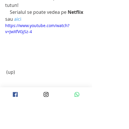
tutun!
    Serialul se poate vedea pe 
Netflix 
sau 
aici
https://www.youtube.com/watch?
v=JwXfVGjSz-4
 (up)
Etichete:
Drama
Rate 8
Netflix
Crime
Crime
Drama
Serialex Recomanda