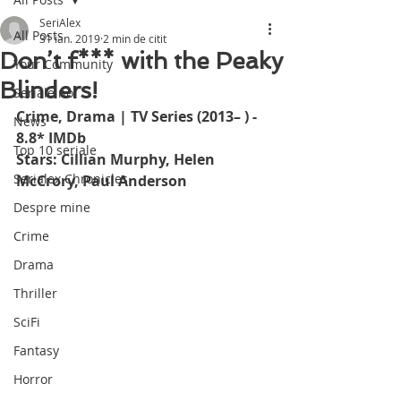
SeriAlex
All Posts
31 ian. 2019
2 min de citit
Don’t f*** with the Peaky
Your Community
Blinders!
Seriale noi
Crime, Drama | TV Series (2013– ) - 
News
8.8* IMDb
Top 10 seriale
Stars: Cillian Murphy, Helen 
Serialex Chronicles
McCrory, Paul Anderson
Despre mine
Crime
Drama
Thriller
SciFi
Fantasy
Horror