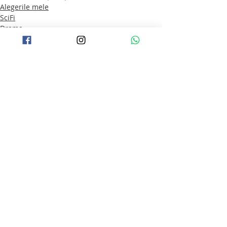
Alegerile mele
SciFi
Drama
Postări recente
Afișează-le pe toate