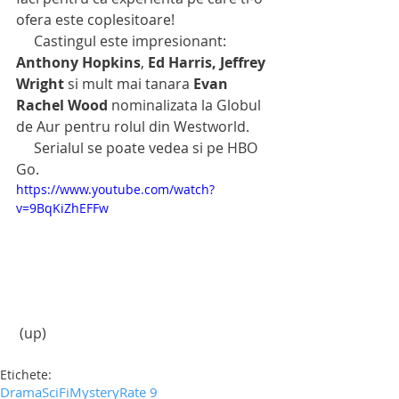
ofera este coplesitoare!
     Castingul este impresionant: 
Anthony Hopkins
, 
Ed Harris, Jeffrey 
Wright
 si mult mai tanara 
Evan 
Rachel Wood
 nominalizata la Globul 
de Aur pentru rolul din Westworld. 
     Serialul se poate vedea si pe HBO 
Go.
https://www.youtube.com/watch?
v=9BqKiZhEFFw
 (up)
Etichete:
Drama
SciFi
Mystery
Rate 9