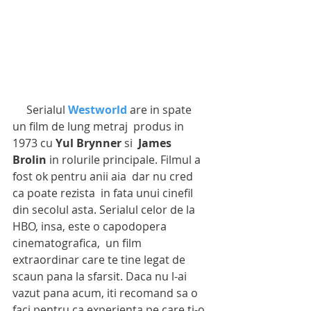
     Serialul 
Westworld
 are in spate 
un film de lung metraj  produs in 
1973 cu 
Yul Brynner
 si 
 James 
Brolin
 in rolurile principale. Filmul a 
fost ok pentru anii aia  dar nu cred 
ca poate rezista  in fata unui cinefil 
din secolul asta. Serialul celor de la 
HBO, insa, este o capodopera 
cinematografica,  un film 
extraordinar care te tine legat de 
scaun pana la sfarsit. Daca nu l-ai 
vazut pana acum, iti recomand sa o 
faci pentru ca experienta pe care ti-o 