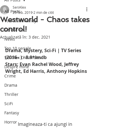
SeriAlex
All Posts
25 feb. 2019
2 min de citit
Westworld - Chaos takes
Your Community
control!
Seriale noi
Actualizată în:
3 dec. 2021
News
Top 10 seriale
Drama, Mystery, Sci-Fi | TV Series 
(2016– ) - 8.9*imdb
Serialex Chronicles
Stars: Evan Rachel Wood, Jeffrey 
Despre mine
Wright, Ed Harris, Anthony Hopkins
Crime
Drama
Thriller
SciFi
Fantasy
Horror
           Imagineaza-ti ca ajungi in 