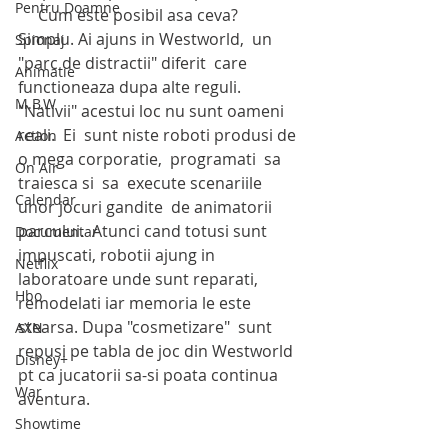
Pentru Doamne
     Cum este posibil asa ceva?   
Simplu. Ai ajuns in Westworld,  un 
Spionaj
"parc de distractii" diferit  care 
Animatie
functioneaza dupa alte reguli. 
M.B.W
"Nativii" acestui loc nu sunt oameni 
reali.  Ei  sunt niste roboti produsi de 
Action
o mega corporatie,  programati  sa 
On Air
traiesca si  sa  execute scenariile 
Calendar
unor jocuri gandite  de animatorii 
parcului.  Atunci cand totusi sunt 
Documentar
impuscati, robotii ajung in 
Netflix
laboratoare unde sunt reparati, 
Hbo
remodelati iar memoria le este 
stearsa. Dupa "cosmetizare"  sunt 
AXN
repusi pe tabla de joc din Westworld 
Disney+
pt ca jucatorii sa-si poata continua 
War
aventura.  
Showtime