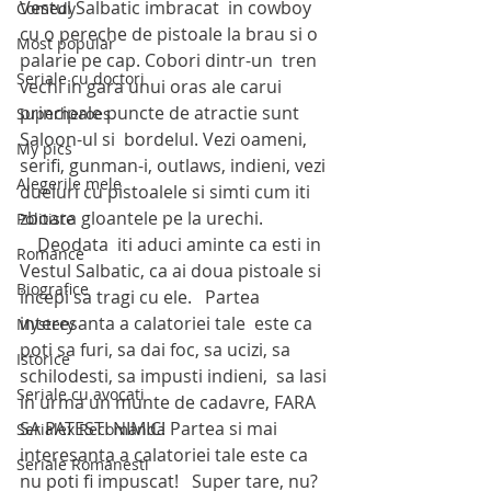
Vestul Salbatic imbracat  in cowboy 
Comedy
cu o pereche de pistoale la brau si o 
Most popular
palarie pe cap. Cobori dintr-un  tren 
Seriale cu doctori
vechi in gara unui oras ale carui 
principale puncte de atractie sunt  
Superheroes
Saloon-ul si  bordelul. Vezi oameni, 
My pics
serifi, gunman-i, outlaws, indieni, vezi 
Alegerile mele
dueluri cu pistoalele si simti cum iti 
zboara gloantele pe la urechi.
Politiste
    Deodata  iti aduci aminte ca esti in 
Romance
Vestul Salbatic, ca ai doua pistoale si 
Biografice
incepi sa tragi cu ele.   Partea 
interesanta a calatoriei tale  este ca  
Mystery
poti sa furi, sa dai foc, sa ucizi, sa 
Istorice
schilodesti, sa impusti indieni,  sa lasi 
Seriale cu avocati
in urma un munte de cadavre, FARA 
SA PATESTI NIMIC! Partea si mai 
Serialex Recomanda
interesanta a calatoriei tale este ca 
Seriale Romanesti
nu poti fi impuscat!   Super tare, nu? 