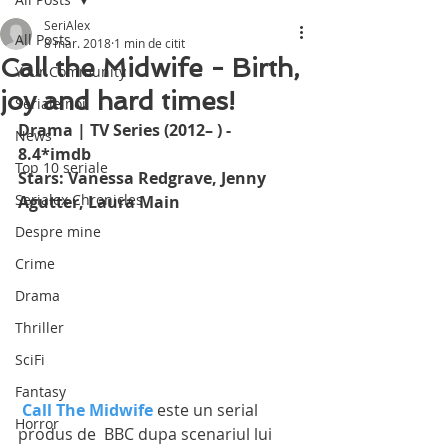
SeriAlex
All Posts
8 mar. 2018
1 min de citit
Call the Midwife - Birth,
Your Community
joy and hard times!
Seriale noi
Drama | TV Series (2012– ) - 
News
8.4*imdb
Top 10 seriale
Stars: Vanessa Redgrave, Jenny 
Serialex Chronicles
Agutter, Laura Main
Despre mine
Crime
Drama
Thriller
SciFi
Fantasy
Call The Midwife
 este un serial 
Horror
produs de  BBC dupa scenariul lui  