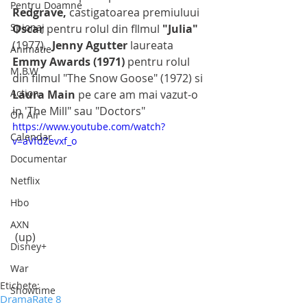
Pentru Doamne
Redgrave, 
castigatoarea premiuluui 
Spionaj
Oscar
 pentru rolul din fllmul
 "Julia"
(1977),  
Jenny Agutter 
laureata
Animatie
Emmy Awards (1971)
 pentru rolul 
M.B.W
din filmul "The Snow Goose" (1972) si
Action
Laura Main 
pe care am mai vazut-o 
in 'The Mill" sau "Doctors"
On Air
https://www.youtube.com/watch?
Calendar
v=aVfdZevxf_o
Documentar
Netflix
Hbo
AXN
 (up)
Disney+
War
Etichete:
Showtime
Drama
Rate 8