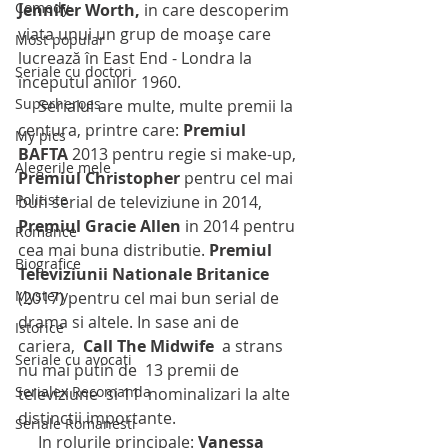
Comedy
Jennifer Worth,
 in care descoperim 
viata unui un grup de moașe care 
Most popular
lucrează în East End - Londra la  
Seriale cu doctori
începutul anilor 1960.
Superheroes
     Serialul are multe, multe premii la 
centura, printre care:
 Premiul  
My pics
BAFTA
 2013 pentru regie si make-up, 
Alegerile mele
Premiul Christopher
 pentru cel mai 
Politiste
bun serial de televiziune in 2014,
Premiul Gracie Allen
 in 2014 pentru 
Romance
cea mai buna distributie. 
Premiul 
Biografice
Televiziunii Nationale Britanice
Mystery
(2017) pentru cel mai bun serial de 
drama si altele. In sase ani de 
Istorice
cariera,  
Call The Midwife
  a strans 
Seriale cu avocati
nu mai putin de  13 premii de 
Serialex Recomanda
televiziune  si 11  nominalizari la alte 
distinctii importante.
Seriale Romanesti
     In rolurile principale: 
Vanessa 