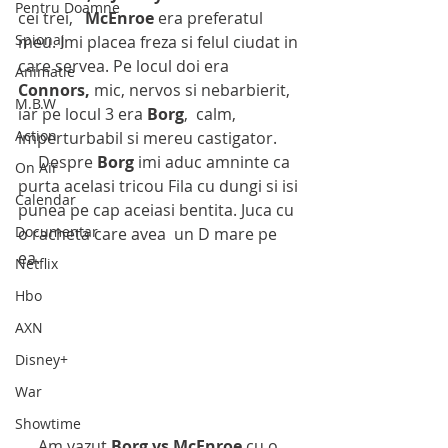
Pentru Doamne
cei trei,   
McEnroe
 era preferatul 
Spionaj
meu. Imi placea freza si felul ciudat in 
care servea. Pe locul doi era 
Animatie
Connors,
 mic, nervos si nebarbierit, 
M.B.W
iar pe locul 3 era 
Borg
,  calm, 
Action
imperturbabil si mereu castigator.
     Despre 
Borg
 imi aduc amninte ca 
On Air
purta acelasi tricou Fila cu dungi si isi 
Calendar
punea pe cap aceiasi bentita. Juca cu 
Documentar
o racheta care avea  un D mare pe 
ea.
Netflix
Hbo
AXN
Disney+
War
Showtime
     Am vazut
 Borg vs McEnroe
 cu o 