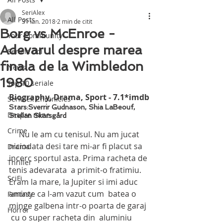
SeriAlex
All Posts
31 ian. 2018
2 min de citit
Borg vs McEnroe -
Your Community
Adevarul despre marea
Seriale noi
finala de la Wimbledon
News
1980
Top 10 seriale
Biography, Drama, Sport - 7.1*imdb
Serialex Chronicles
Stars:Sverrir Gudnason, Shia LaBeouf, 
Despre mine
Stellan Skarsgård
Crime
     Nu le am cu tenisul. Nu am jucat 
niciodata desi tare mi-ar fi placut sa 
Drama
incerc sportul asta. Prima racheta de 
Thriller
tenis adevarata  a primit-o fratimiu. 
SciFi
Eram la mare, la Jupiter si imi aduc 
aminte ca l-am vazut cum  batea o 
Fantasy
minge galbena intr-o poarta de garaj 
Horror
 cu o super racheta din  aluminiu 