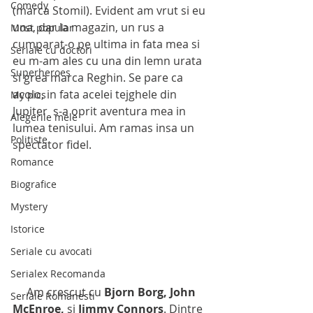
Comedy
(marca Stomil). Evident am vrut si eu 
una, dar la magazin, un rus a 
Most popular
cumparat-o pe ultima in fata mea si 
Seriale cu doctori
eu m-am ales cu una din lemn urata 
Superheroes
si grea marca Reghin. Se pare ca 
acolo, in fata acelei tejghele din 
My pics
Jupiter  s-a oprit aventura mea in 
Alegerile mele
lumea tenisului. Am ramas insa un 
Politiste
spectator fidel. 
Romance
Biografice
Mystery
Istorice
Seriale cu avocati
Serialex Recomanda
     Am crescut cu
 Bjorn Borg, John 
Seriale Romanesti
McEnroe, 
si
 Jimmy Connors
. Dintre 