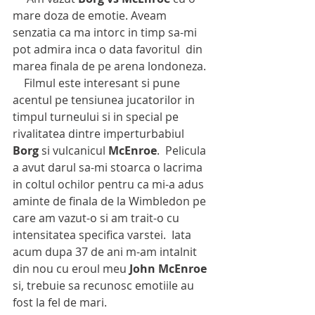
mare doza de emotie. Aveam 
senzatia ca ma intorc in timp sa-mi 
pot admira inca o data favoritul  din 
marea finala de pe arena londoneza. 
    Filmul este interesant si pune 
acentul pe tensiunea jucatorilor in 
timpul turneului si in special pe 
rivalitatea dintre imperturbabiul
Borg
 si vulcanicul 
McEnroe
.  Pelicula 
a avut darul sa-mi stoarca o lacrima 
in coltul ochilor pentru ca mi-a adus 
aminte de finala de la Wimbledon pe 
care am vazut-o si am trait-o cu 
intensitatea specifica varstei.  Iata 
acum dupa 37 de ani m-am intalnit 
din nou cu eroul meu 
John McEnroe 
si, trebuie sa recunosc emotiile au 
fost la fel de mari.