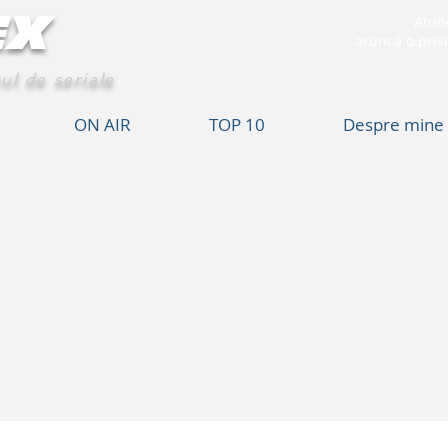
EX
Atunc
aruncă o privi
ul de seriale
ON AIR
TOP 10
Despre mine