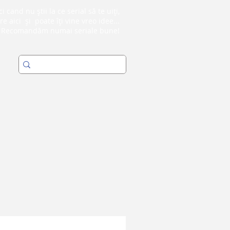
i cand nu știi la ce serial să te uiți,
re aici și poate îți vine vreo idee...
Recomandăm numai seriale bune!