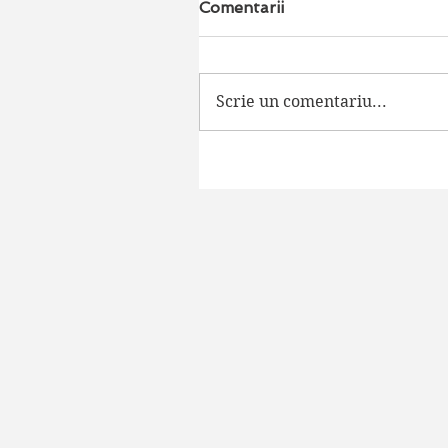
Comentarii
Scrie un comentariu...
His Dark Materials - The
last chapter begins