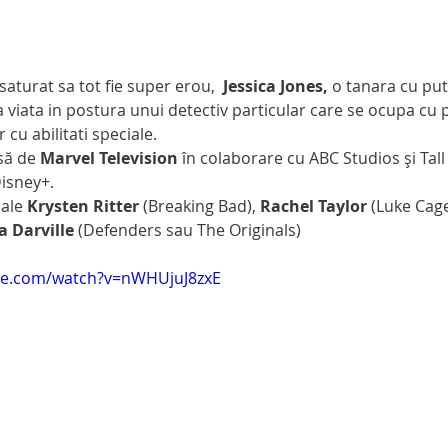
m saturat sa tot fie super erou,  
Jessica Jones, 
o tanara cu put
a viata in postura unui detectiv particular care se ocupa cu p
cu abilitati speciale. 
usă de
 Marvel Television
 în colaborare cu ABC Studios și Tall
Disney+. 
pale 
Krysten Ritter
 (Breaking Bad), 
Rachel Taylor
 (Luke Cag
a Darville
 (Defenders sau The Originals) 
be.com/watch?v=nWHUjuJ8zxE