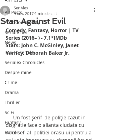
SeriAlex
All Posts
9 nov. 2017
1 min de citit
Stan Against Evil
Your Community
Comedy, Fantasy, Horror | TV 
Seriale noi
Series (2016– ) - 7.1*IMDb
News
Stars: John C. McGinley, Janet 
Top 10 seriale
Varney, Deborah Baker Jr.
Serialex Chronicles
Despre mine
Crime
Drama
Thriller
SciFi
      Un fost șerif  de poliție cazut in 
Fantasy
disgratie face o alianta ciudata cu 
noul sef  al  politiei orasului pentru a 
Horror