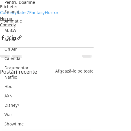
Pentru Doamne
Etichete:
Spionaj
Comedy
Rate 7
Fantasy
Horror
Horror
Animatie
Comedy
M.B.W
Action
On Air
Calendar
Documentar
Postări recente
Afișează-le pe toate
Netflix
Hbo
AXN
Disney+
War
Showtime