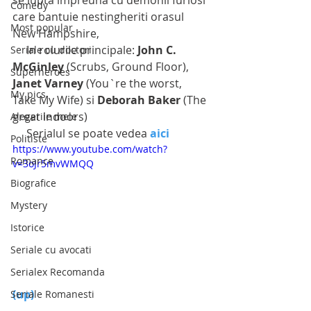
se lupta impreuna cu demonii furiosi 
Comedy
care bantuie nestingheriti orasul 
Most popular
New Hampshire,
     In rolurile principale: 
John C. 
Seriale cu doctori
McGinley
 (Scrubs, Ground Floor),
Superheroes
Janet Varney 
(You`re the worst, 
My pics
Take My Wife) si
 Deborah Baker 
(The 
great indoors)
Alegerile mele
     Serialul se poate vedea 
aici
Politiste
https://www.youtube.com/watch?
Romance
v=3oJr5mvWMQQ
Biografice
Mystery
Istorice
Seriale cu avocati
Serialex Recomanda
(up)
Seriale Romanesti