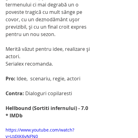
termenului ci mai degrabă un o 
poveste tragică cu mult sânge pe 
covor, cu un deznodământ ușor 
previzibil, și cu un final croit expres 
pentru un nou sezon. 
Merită văzut pentru idee, realizare și 
actori.
Serialex recomanda.
Pro: 
Idee,  scenariu, regie, actori
Contra: 
Dialoguri copilaresti
Hellbound (Sortiti infernului) - 7.0 
* IMDb
https://www.youtube.com/watch?
v=LtdXK6yNFN0