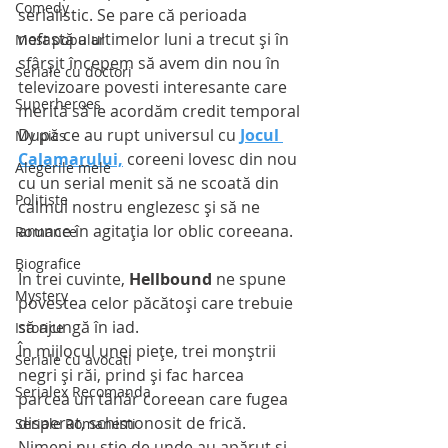
Comedy
serialistic. Se pare că perioada 
nefastă a ultimelor luni a trecut şi în 
Most popular
sfârşit începem să avem din nou în 
Seriale cu doctori
televizoare povesti interesante care 
Superheroes
merită să le acordăm credit temporal
După ce au rupt universul cu 
Jocul 
My pics
Calamarului,
 coreeni lovesc din nou 
Alegerile mele
cu un serial menit să ne scoată din 
Politiste
calmul nostru englezesc şi să ne 
arunce în agitaţia lor oblic coreeana.
Romance
Biografice
În trei cuvinte, 
Hellbound
 ne spune 
Mystery
povestea celor păcătoși care trebuie 
să ajungă în iad.
Istorice
În mijlocul unei pieţe, trei monştrii 
Seriale cu avocati
negri şi răi, prind şi fac harcea 
Serialex Recomanda
parcea un tânăr coreean care fugea 
disperat, schimonosit de frică. 
Seriale Romanesti
Nimeni nu ştie de unde au apărut şi 