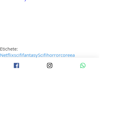
Etichete:
Netflix
scifi
fantasy
Scifi
horror
coreea
Seriale noi
Thriller
Horror
Postări recente
Afișează-le pe toate