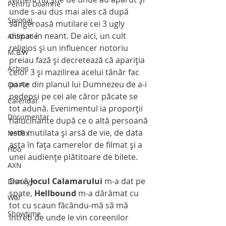
Pentru Doamne
unde s-au dus mai ales că după 
Spionaj
sângeroasă mutilare cei 3 ugly 
dispar în neant. De aici, un cult 
Animatie
religios şi un influencer notoriu 
M.B.W
preiau fază şi decretează că apariţia 
Action
celor 3 şi mazilirea acelui tânăr fac 
parte din planul lui Dumnezeu de a-i 
On Air
pedepsi pe cei ale căror păcate se 
Calendar
tot adună. Evenimentul ia proporţii 
Documentar
halucinante după ce o altă persoană 
este mutilata şi arsă de vie, de data 
Netflix
asta în faţa camerelor de filmat şi a 
Hbo
unei audienţe plătitoare de bilete.
AXN
Dacă 
Jocul Calamarului 
m-a dat pe 
Disney+
spate, 
Hellbound
 m-a dărâmat cu 
War
tot cu scaun făcându-mă să mă 
Showtime
întreb de unde le vin coreenilor 