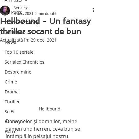
Serialex
All Posts
3 dec. 2021
2 min de citit
Hellbound - Un fantasy
Your Community
thriller socant de bun
Seriale noi
Actualizată în:
29 dec. 2021
News
Top 10 seriale
Serialex Chronicles
Despre mine
Crime
Drama
Thriller
Hellbound
SciFi
Doamnelor şi domnilor, meine 
Fantasy
damen und herren, ceva bun se 
Horror
întâmplă în peisajul nostru 