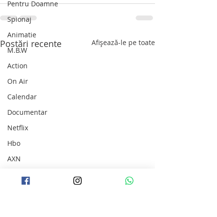
Pentru Doamne
Spionaj
Animatie
Postări recente
Afișează-le pe toate
M.B.W
Action
On Air
Calendar
Documentar
Netflix
Hbo
AXN
Disney+
War
Showtime