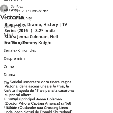
SeriAlex
All Posts
29 dec. 2017
1 min de citit
Victoria
Your Community
Biography, Drama, History | TV 
Seriale noi
Series (2016– ) - 8.2* imdb
News
Stars: Jenna Coleman, Nell 
Top 10 seriale
Hudson, Tommy Knight
Serialex Chronicles
Despre mine
Crime
Drama
     Serialul urmareste viata tinerei regine 
Thriller
Victoria, de la ascensiunea ei la tron, la 
SciFi
varsta frageda de 18 ani pana la casatoria 
cu printul Albert.
Fantasy
     In rolul principal 
Jenna Coleman
(Doctor Who si Captain America) si
 Nell 
Horror
Hudson
 (Outlander sau
 Crossing Lines
unde joaca alaturi de 
Donald Shuterland
).