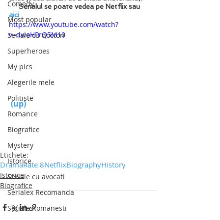
Comedy
     Serialul se poate vedea pe Netflix sau 
aici
Most popular
https://www.youtube.com/watch?
v=dwoHPrQ5M10
Seriale cu doctori
Superheroes
My pics
Alegerile mele
Politiste
 (up)
Romance
Biografice
Mystery
Etichete:
Istorice
Drama
Rate 8
Netflix
Biography
History
Istorice
Seriale cu avocati
Biografice
Serialex Recomanda
Seriale Romanesti