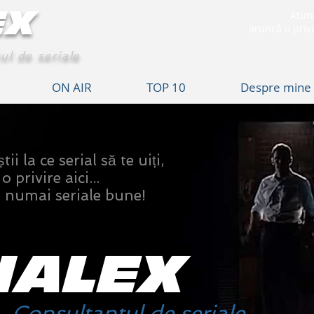
EX
Atunc
aruncă o privi
ul de seriale
ON AIR
TOP 10
Despre mine
i la ce serial să te uiți,
 privire aici...
umai seriale bune!
IALEX
Consultantul de seriale