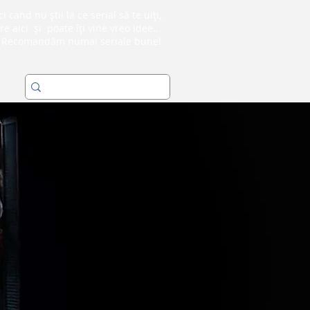
i cand nu știi la ce serial să te uiți,
re aici și poate îți vine vreo idee...
Recomandăm numai seriale bune!