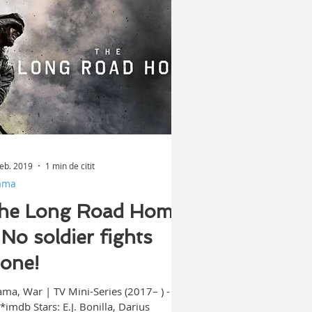
feb. 2019
1 min de citit
ama
he Long Road Home
 No soldier fights
lone!
ma, War | TV Mini-Series (2017– ) -
*imdb Stars: E.J. Bonilla, Darius