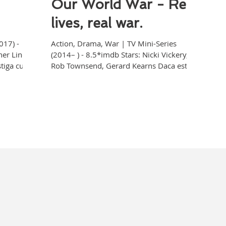
Our World War - Real
lives, real war.
017) -
Action, Drama, War | TV Mini-Series
her Lind,
(2014– ) - 8.5*imdb Stars: Nicki Vickery,
tiga cu
Rob Townsend, Gerard Kearns Daca esti
fan filme de razboi,...