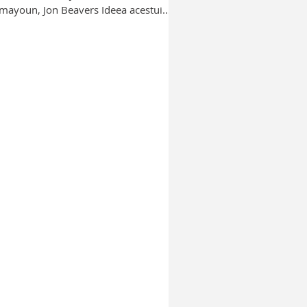
mayoun, Jon Beavers Ideea acestui
serial mi s-a parut...