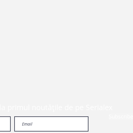
la primul noutățile de pe Serialex
Subscrib