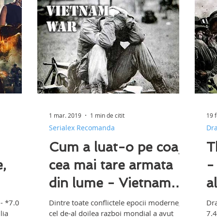
1 mar. 2019
1 min de citit
19 
Serialex Recomanda
Dr
Cum a luat-o pe coaja
T
,
cea mai tare armata
-
din lume - Vietnam
a
War
- *7.0
Dintre toate conflictele epocii moderne,
Dra
lia
cel de-al doilea razboi mondial a avut
7.4