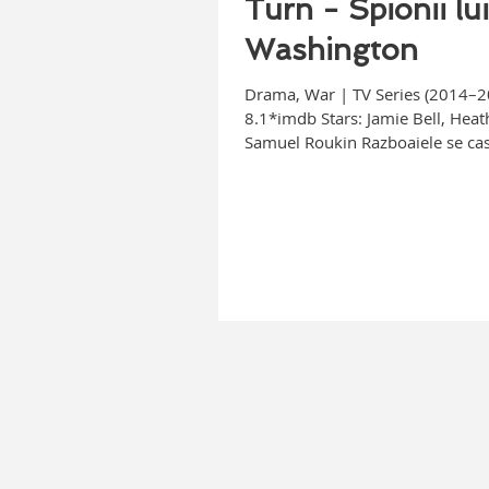
Turn - Spionii lui
Washington
Drama, War | TV Series (2014–2
8.1*imdb Stars: Jamie Bell, Heat
Samuel Roukin Razboaiele se cas
armate si...