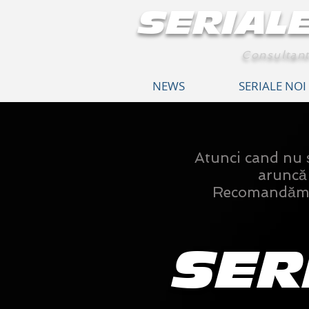
SERIAL
Consultant
NEWS
SERIALE NOI
Atunci cand nu ști
aruncă o
Recomandăm n
SER