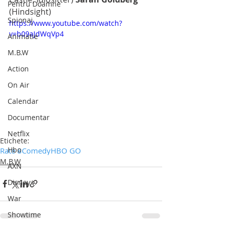
Pentru Doamne
(Hindsight)
Spionaj
https://www.youtube.com/watch?
v=b09aJdWqVp4
Animatie
M.B.W
Action
On Air
Calendar
Documentar
Netflix
Etichete:
Hbo
Rate 8
Comedy
HBO GO
M.B.W
AXN
Disney+
War
Showtime