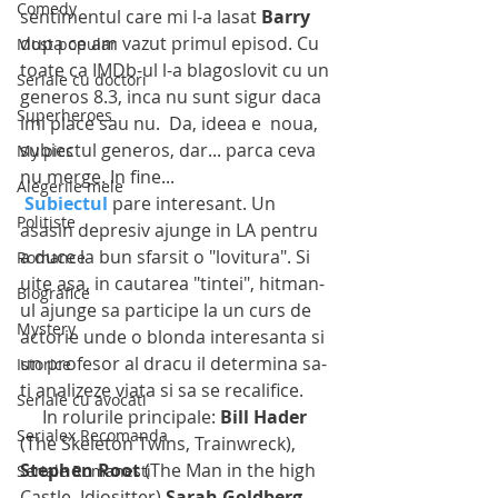
Comedy
sentimentul care mi l-a lasat 
Barry
dupa ce am vazut primul episod. Cu 
Most popular
toate ca IMDb-ul l-a blagoslovit cu un 
Seriale cu doctori
generos 8.3, inca nu sunt sigur daca 
Superheroes
imi place sau nu.  Da, ideea e  noua, 
subiectul generos, dar... parca ceva 
My pics
nu merge. In fine...
Alegerile mele
Subiectul
 pare interesant. Un 
Politiste
asasin depresiv ajunge in LA pentru 
a duce la bun sfarsit o "lovitura". Si 
Romance
uite asa, in cautarea "tintei", hitman-
Biografice
ul ajunge sa participe la un curs de 
Mystery
actorie unde o blonda interesanta si 
un profesor al dracu il determina sa-
Istorice
ti analizeze viata si sa se recalifice.
Seriale cu avocati
     In rolurile principale: 
Bill Hader 
Serialex Recomanda
(The Skeleton Twins, Trainwreck), 
Stephen Root 
(The Man in the high 
Seriale Romanesti
Castle, Idiositter) 
Sarah Goldberg 