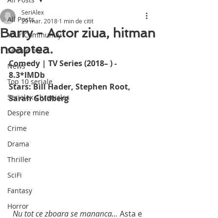
SeriAlex
All Posts
29 mar. 2018
1 min de citit
Barry - Actor ziua, hitman
Your Community
noaptea.
Seriale noi
Comedy | TV Series (2018– ) - 
News
8.3*IMDb
Top 10 seriale
Stars: Bill Hader, Stephen Root, 
Serialex Chronicles
Sarah Goldberg
Despre mine
Crime
Drama
Thriller
SciFi
Fantasy
Horror
Nu tot ce zboara se mananca...
 Asta e 