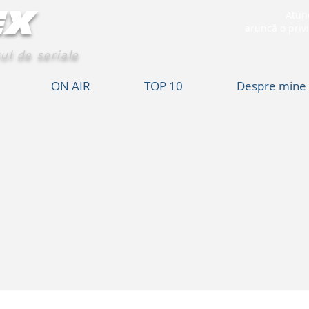
EX
Atunc
aruncă o privi
ul de seriale
ON AIR
TOP 10
Despre mine