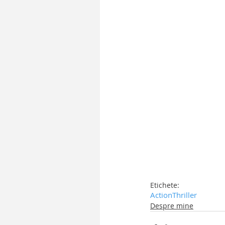
Etichete:
Action
Thriller
Despre mine