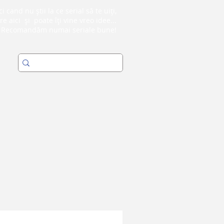
i cand nu știi la ce serial să te uiți,
re aici și poate îți vine vreo idee...
Recomandăm numai seriale bune!