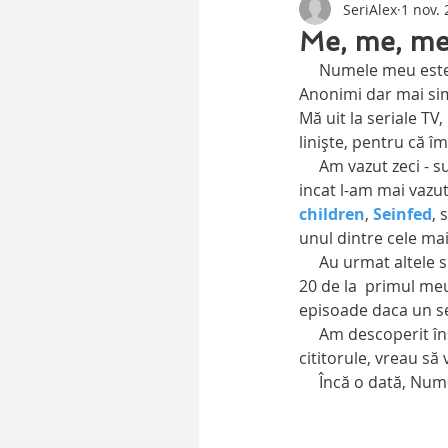
SeriAlex
1 nov.
Me, me, me.
     Numele meu este Alex  și sunt dependent de seriale. Știu că sună ca o prezentare gen Alcolicii 
Anonimi dar mai si
Mă uit la seriale TV
liniște, pentru că î
     Am vazut zeci 
incat l-am mai vazut
children
,
Seinfed
, 
unul dintre cele mai
     Au urmat altele si altele, si uite asa am strans la centura sute de seriale.   Pot spune acum dupa 
20 de la  primul meu
episoade daca un se
     Am descoperit însă că nu îmi place să fiu singur, și deaceea vreau să călătorești cu mine, 
cititorule, vreau să
     Încă o dată, 