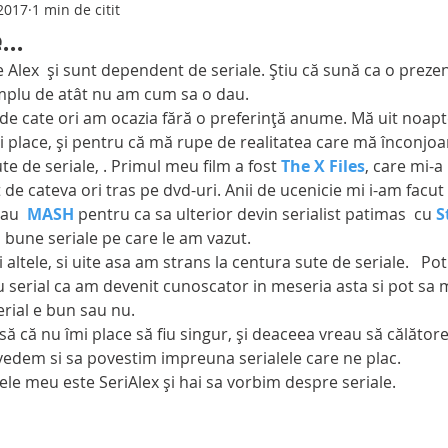
 2017
1 min de citit
..
mplu de atât nu am cum sa o dau.
, de cate ori am ocazia fără o preferință anume. Mă uit noap
mi place, și pentru că mă rupe de realitatea care mă înconjoa
- sute de seriale, . Primul meu film a fost 
The X Files
, care mi-a
 de cateva ori tras pe dvd-uri. Anii de ucenicie mi i-am facut
sau  
MASH
 pentru ca sa ulterior devin serialist patimas  cu 
S
 bune seriale pe care le am vazut.
 serial ca am devenit cunoscator in meseria asta si pot sa m
rial e bun sau nu.
 vedem si sa povestim impreuna serialele care ne plac.  
Numele meu este SeriAlex și hai sa vorbim despre seriale.