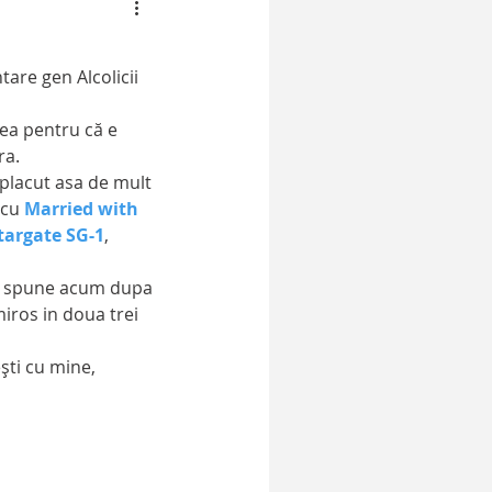
tea pentru că e 
ra. 
 placut asa de mult 
 cu 
Married with 
targate SG-1
,  
iros in doua trei 