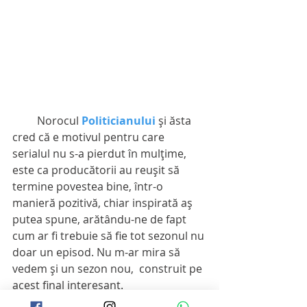
         Norocul 
Politicianului
şi ăsta 
cred că e motivul pentru care 
serialul nu s-a pierdut în mulţime, 
este ca producătorii au reuşit să 
termine povestea bine, într-o 
manieră pozitivă, chiar inspirată aş 
putea spune, arătându-ne de fapt 
cum ar fi trebuie să fie tot sezonul nu 
doar un episod. Nu m-ar mira să 
vedem şi un sezon nou,  construit pe 
acest final interesant.
         Cine o să câştige Globul la 