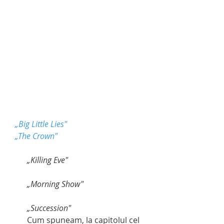
 „Big Little Lies"
  „The Crown"
         „Killing Eve"
         „Morning Show"
         „Succession"
         Cum spuneam, la capitolul cel 