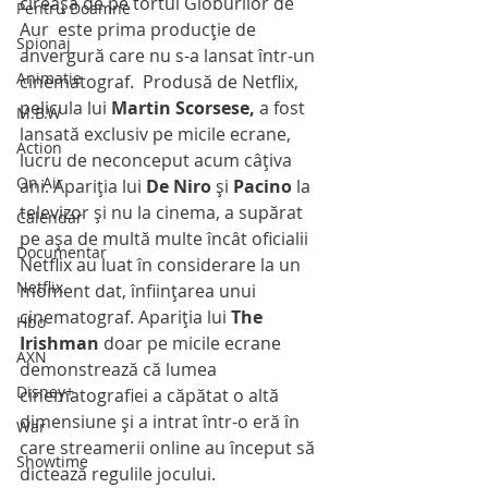
cireaşa de pe tortul Globurilor de 
Pentru Doamne
Aur  este prima producţie de 
Spionaj
anvergură care nu s-a lansat într-un 
Animatie
cinematograf.  Produsă de Netflix, 
pelicula lui 
Martin Scorsese,
 a fost 
M.B.W
lansată exclusiv pe micile ecrane, 
Action
lucru de neconceput acum câţiva 
On Air
ani. Apariţia lui 
De Niro
 şi 
Pacino
 la 
televizor şi nu la cinema, a supărat 
Calendar
pe aşa de multă multe încât oficialii 
Documentar
Netflix au luat în considerare la un 
Netflix
moment dat, înfiinţarea unui 
cinematograf. Apariţia lui 
The 
Hbo
Irishman
 doar pe micile ecrane 
AXN
demonstrează că lumea 
Disney+
cinematografiei a căpătat o altă 
dimensiune şi a intrat într-o eră în 
War
care streamerii online au început să 
Showtime
dictează regulile jocului.