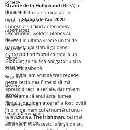
Comedy
Străine de la Hollywood
 (HFPA) a 
Most popular
publicat lista cu nominalizările 
pentru 
Globul de Aur 2020
. 
Seriale cu doctori
Cunoscut ca fiind antecamera 
Superheroes
Oscarurilor. Golden Globes au 
My pics
devenit în ultima vreme un fel de 
barometru al statuii galbene, 
Alegerile mele
cunoscut find faptul că cine ia un 
Politiste
Globuleţ se califică obligatoriu şi la 
Romance
statueta galbenă
         Iniţial am vrut să trec repede 
Biografice
peste secţiunea filme şi să mă 
Mystery
opresc direct la seriale, dar mi-am 
Istorice
dat seama că anul ăsta, lumea 
filmului de cinematograf  a fost lovită 
Seriale cu avocati
în plin de inamicul ei numărul unu - 
Serialex Recomanda
televiziunea. 
The Irishman,
 cel mai 
Seriale Romanesti
aclamat film al acestui sfârşit de an, 