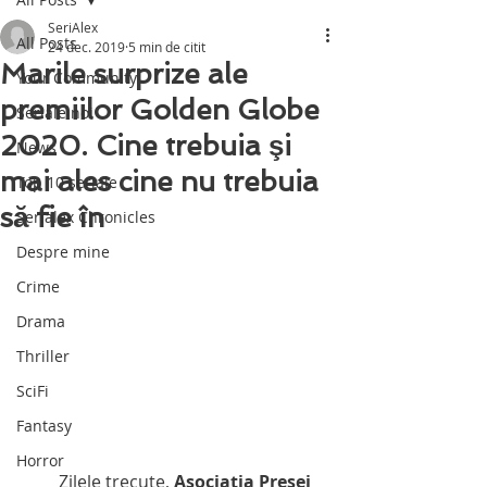
SeriAlex
All Posts
24 dec. 2019
5 min de citit
Marile surprize ale
Your Community
premiilor Golden Globe
Seriale noi
2020. Cine trebuia şi
News
mai ales cine nu trebuia
Top 10 seriale
să fie în
Serialex Chronicles
Despre mine
Crime
Drama
Thriller
SciFi
Fantasy
Horror
         Zilele trecute, 
Asociaţia Presei 