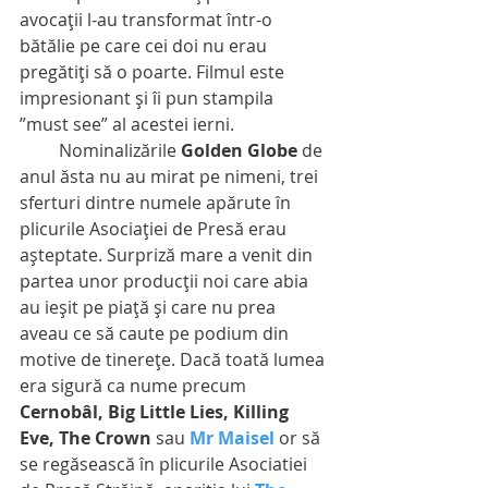
avocaţii l-au transformat într-o 
bătălie pe care cei doi nu erau 
pregătiţi să o poarte. Filmul este 
impresionant şi îi pun stampila 
”must see” al acestei ierni.
         Nominalizările 
Golden Globe
 de 
anul ăsta nu au mirat pe nimeni, trei 
sferturi dintre numele apărute în 
plicurile Asociaţiei de Presă erau 
aşteptate. Surpriză mare a venit din 
partea unor producţii noi care abia 
au ieşit pe piaţă şi care nu prea 
aveau ce să caute pe podium din 
motive de tinereţe. Dacă toată lumea 
era sigură ca nume precum
Cernobâl, Big Little Lies, Killing 
Eve, The Crown
 sau 
Mr Maisel
 or să 
se regăsească în plicurile Asociatiei 