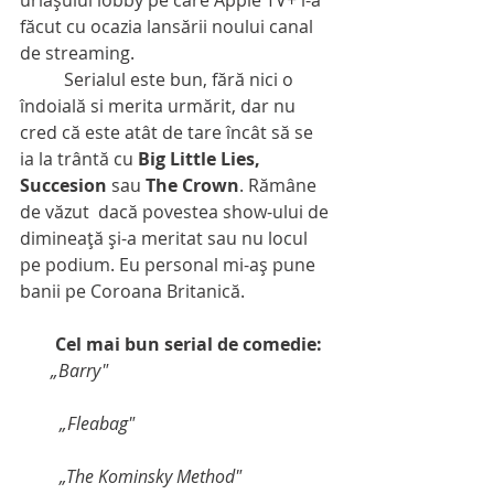
uriaşului lobby pe care Apple TV+ l-a 
făcut cu ocazia lansării noului canal 
de streaming.
          Serialul este bun, fără nici o 
îndoială si merita urmărit, dar nu 
cred că este atât de tare încât să se 
ia la trântă cu
 Big Little Lies, 
Succesion
 sau 
The Crown
. Rămâne 
de văzut  dacă povestea show-ului de 
dimineaţă şi-a meritat sau nu locul 
pe podium. Eu personal mi-aş pune 
banii pe Coroana Britanică.
       Cel mai bun serial de comedie:
      „Barry"
         „Fleabag"
         „The Kominsky Method"