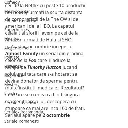
Comedy
cei  de la Netflix cu peste 10 productii 
Most popular
noi noute,  urmati la scurta distanta 
de corporatistii de la The CW si de 
Seriale cu doctori
americanii de la HBO. La capatul 
Superheroes
celalalt al sforii ii avem pe cei de la 
My pics
Amazon urmati de Hulu si SHO. 
     Asadar, octombrie incepe cu  
Alegerile mele
Almost Family
 un serial din gradina 
Politiste
celor de la 
Fox
 care  il aduce la 
Romance
rampa pe 
Timothy Hutton 
jucand 
rolul unui tata care s-a hotarat sa 
Biografice
devina donator de sperma pentru 
Mystery
multe institutii medicale.  Rezultatul? 
Istorice
Cea care se credea ca fiind singura 
mostenitoare a lui, descopera cu 
Seriale cu avocati
stupoare ca mai are inca 100 de frati. 
Serialex Recomanda
Serialul apare pe 
2 octombrie
Seriale Romanesti