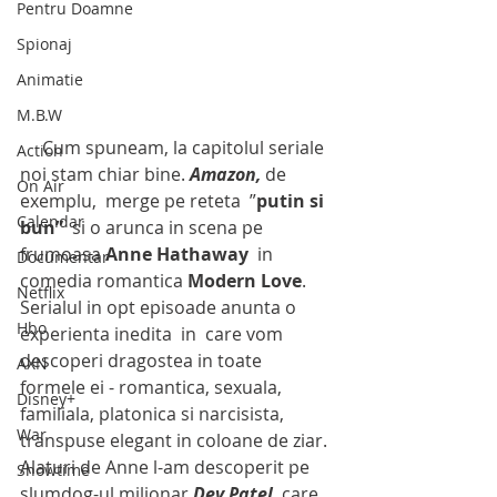
Pentru Doamne
Spionaj
Animatie
M.B.W
     Cum spuneam, la capitolul seriale 
Action
noi stam chiar bine. 
Amazon,
 de 
On Air
exemplu,  merge pe reteta  ”
putin si 
Calendar
bun”
  si o arunca in scena pe 
frumoasa 
Anne Hathaway
  in 
Documentar
comedia romantica 
Modern Love
. 
Netflix
Serialul in opt episoade anunta o 
Hbo
experienta inedita  in  care vom 
descoperi dragostea in toate 
AXN
formele ei - romantica, sexuala,  
Disney+
familiala, platonica si narcisista, 
War
transpuse elegant in coloane de ziar. 
Alaturi de Anne l-am descoperit pe 
Showtime
slumdog-ul milionar 
Dev Patel
  care 