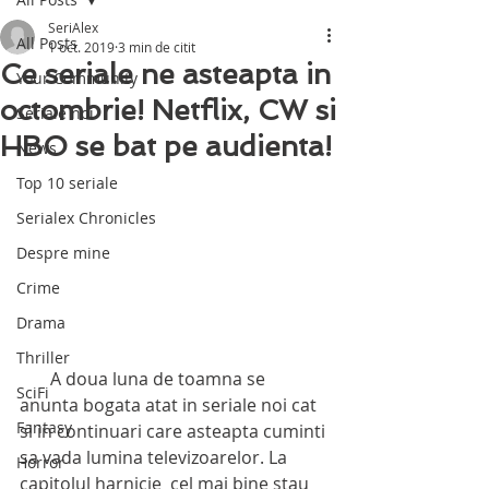
SeriAlex
All Posts
1 oct. 2019
3 min de citit
Ce seriale ne asteapta in
Your Community
octombrie! Netflix, CW si
Seriale noi
HBO se bat pe audienta!
News
Top 10 seriale
Serialex Chronicles
Despre mine
Crime
Drama
Thriller
       A doua luna de toamna se 
SciFi
anunta bogata atat in seriale noi cat 
Fantasy
si in continuari care asteapta cuminti 
sa vada lumina televizoarelor. La 
Horror
capitolul harnicie  cel mai bine stau 