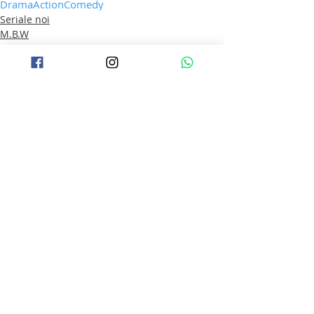
Drama
Action
Comedy
Seriale noi
M.B.W
Comedy
Postări recente
Afișează-le pe toate