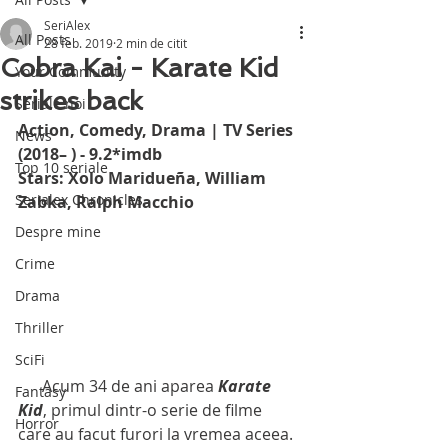
SeriAlex
All Posts
28 feb. 2019
2 min de citit
Cobra Kai - Karate Kid
Your Community
strikes back
Seriale noi
Action, Comedy, Drama | TV Series 
News
(2018– ) - 9.2*imdb
Top 10 seriale
Stars: Xolo Maridueña, William 
Serialex Chronicles
Zabka, Ralph Macchio
Despre mine
Crime
Drama
Thriller
SciFi
      Acum 34 de ani aparea 
Karate 
Fantasy
Kid
, primul dintr-o serie de filme 
Horror
care au facut furori la vremea aceea. 