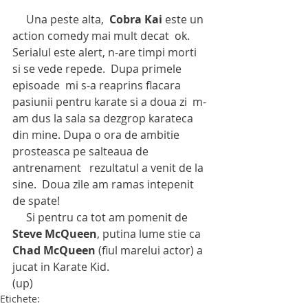
     Una peste alta,  
Cobra Kai 
este un 
action comedy mai mult decat  ok.  
Serialul este alert, n-are timpi morti  
si se vede repede.  Dupa primele 
episoade  mi s-a reaprins flacara 
pasiunii pentru karate si a doua zi  m-
am dus la sala sa dezgrop karateca 
din mine. Dupa o ora de ambitie 
prosteasca pe salteaua de 
antrenament   rezultatul a venit de la 
sine.  Doua zile am ramas intepenit 
de spate!   
     Si pentru ca tot am pomenit de 
Steve McQueen
, putina lume stie ca 
Chad McQueen 
(fiul marelui actor) a 
jucat in Karate Kid. 
(up)
Etichete: