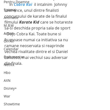
Pentru Doamne
     In 
Cobra Kai
 il intalnim  Johnny 
Spionaj
Lawrence, unul dintre finalisti 
concursului de karate de la finalul 
Animatie
filmului
 Karate Kid
 care se hotareste 
M.B.W
sa-si deschida propria sala de sport  
Action
- Dojo Cobra Kai. Toate bune si 
frumoase numai ca initiativa sa nu 
On Air
ramane neoservata si reaprinde 
Calendar
vechea rivalitate dintre el si Daniel 
Documentar
LaRusso, mai vechiul sau adversar 
din finala.
Netflix
Hbo
AXN
Disney+
War
Showtime